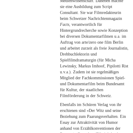
Medienwissenschaft. Daneben machte
sie eine Ausbildung zum Script
Consultant. Sie war Filmredakteurin
beim Schweizer Nachrichtenmagazin
Facts
, verantwortlich für
Hintergrundrecherche sowie Konzeption
bei diversen Dokumentarfilmen u.a. im
Auftrag von arte/zero one film Berlin
und arbeitet zurzeit als freie Journalistin,
Drehbuchlektorin und
Spielfilmdramaturgin (für Micha
Lewinsky, Markus Imhoof, Pipilotti Rist
u.v.a.). Zudem ist sie regelmäßiges
Mitglied der Fachkommissionen Spiel-
und Dokumentarfilm beim Bundesamt
für Kultur, der staatlichen
Filmförderung in der Schweiz.
Ebenfalls im Schüren Verlag von ihr
erschienen sind «Der Witz und seine
Beziehung zum Paarungsverhalten. Ein
Essay zur Attraktivität von Humor
anhand von Erzählkonventionen der