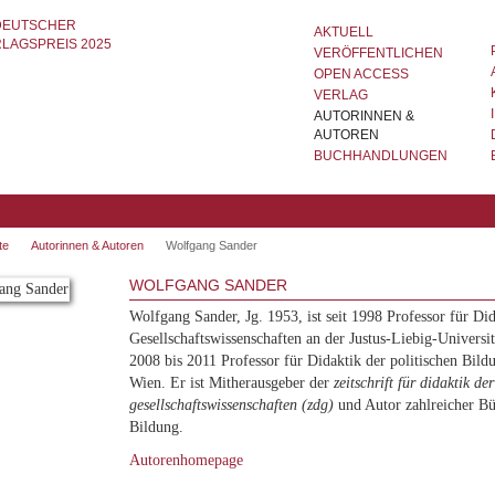
AKTUELL
VERÖFFENTLICHEN
OPEN ACCESS
VERLAG
AUTORINNEN &
AUTOREN
BUCHHANDLUNGEN
te
Autorinnen & Autoren
Wolfgang Sander
WOLFGANG SANDER
Wolfgang Sander, Jg. 1953, ist seit 1998 Professor für Did
Gesellschaftswissenschaften an der Justus-Liebig-Univers
2008 bis 2011 Professor für Didaktik der politischen Bild
Wien. Er ist Mitherausgeber der
zeitschrift für didaktik der
gesellschaftswissenschaften (zdg)
und Autor zahlreicher Bü
Bildung.
Autorenhomepage