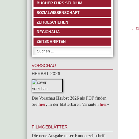
BÜCHER FÜRS STUDIUM
SOZIALWISSENSCHAFT
ZEITGESCHEHEN
… zu
REGIONALIA
ZEITSCHRIFTEN
VORSCHAU
HERBST 2026
Die Vorschau
Herbst 2026
als PDF finden
Sie
hier
,
in der blätterbaren Variante »
hie
r
«
FILMGEBLÄTTER
Die neue Ausgabe unser Kundenzeitschrift