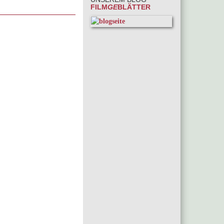
FILM
GE
BLÄTTER