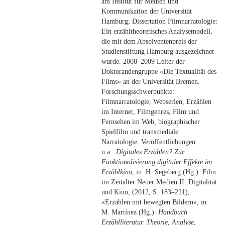
am Institut für Medien und
Kommunikation der Universität
Hamburg; Dissertation Filmnarratologie:
Ein erzähltheoretisches Analysemodell,
die mit dem Absolventenpreis der
Studienstiftung Hamburg ausgezeichnet
wurde. 2008–2009 Leiter der
Doktorandengruppe «Die Textualität des
Films» an der Universität Bremen.
Forschungsschwerpunkte:
Filmnarratologie, Webserien, Erzählen
im Internet, Filmgenres, Film und
Fernsehen im Web, biographischer
Spielfilm und transmediale
Narratologie. Veröffentlichungen
u.a.:
Digitales Erzählen? Zur
Funktionalisierung digitaler Effekte im
Erzählkino
, in: H. Segeberg (Hg.): Film
im Zeitalter Neuer Medien II: Digitalität
und Kino, (2012, S. 183–221);
«Erzählen mit bewegten Bildern», in:
M. Martínez (Hg.):
Handbuch
Erzählliteratur. Theorie, Analyse,