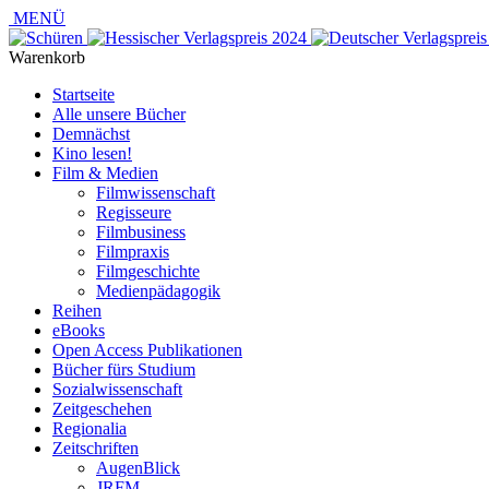
MENÜ
Warenkorb
Startseite
Alle unsere Bücher
Demnächst
Kino lesen!
Film & Medien
Filmwissenschaft
Regisseure
Filmbusiness
Filmpraxis
Filmgeschichte
Medienpädagogik
Reihen
eBooks
Open Access Publikationen
Bücher fürs Studium
Sozialwissenschaft
Zeitgeschehen
Regionalia
Zeitschriften
AugenBlick
JRFM