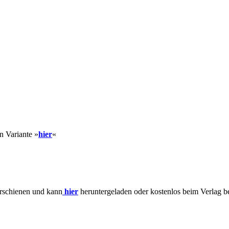
en Variante »
hie
r
«
erschienen und kann
hier
heruntergeladen oder kostenlos beim Verlag be