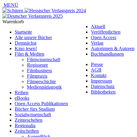
MENÜ
Warenkorb
Aktuell
Startseite
Veröffentlichen
Alle unsere Bücher
Open Access
Demnächst
Verlag
Kino lesen!
Autorinnen & Autoren
Film & Medien
Buchhandlungen
Filmwissenschaft
Presse
Regisseure
AGB
Filmbusiness
Kontakt
Filmpraxis
Impressum
Filmgeschichte
Datenschutz
Medienpädagogik
Bibliotheken
Reihen
eBooks
Open Access Publikationen
Bücher fürs Studium
Sozialwissenschaft
Zeitgeschehen
Regionalia
Zeitschriften
AugenBlick