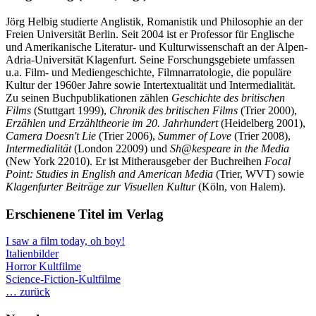
Jörg Helbig studierte Anglistik, Romanistik und Philosophie an der
Freien Universität Berlin. Seit 2004 ist er Professor für Englische
und Amerikanische Literatur- und Kulturwissenschaft an der Alpen-
Adria-Universität Klagenfurt. Seine Forschungs­gebiete umfassen
u.a. Film- und Mediengeschichte, Filmnarratologie, die populäre
Kultur der 1960er Jahre sowie Intertextualität und Intermedialität.
Zu seinen Buchpublikationen zählen
Geschichte des britischen
Films
(Stuttgart 1999),
Chronik des britischen Films
(Trier 2000),
Erzählen und Erzähltheorie im 20. Jahrhundert
(Heidelberg 2001),
Camera Doesn't Lie
(Trier 2006),
Summer of Love
(Trier 2008),
Intermedialität
(London 22009) und
Sh@kespeare in the Media
(New York 22010). Er ist Mitherausgeber der Buchreihen
Focal
Point: Studies in English and American Media
(Trier, WVT) sowie
Klagenfurter Beiträge zur Visuellen Kultur
(Köln, von Halem).
Erschienene Titel im Verlag
I saw a film today, oh boy!
Italienbilder
Horror Kultfilme
Science-Fiction-Kultfilme
… zurück