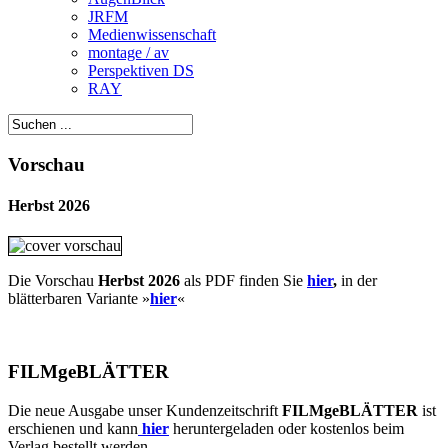
JRFM
Medienwissenschaft
montage / av
Perspektiven DS
RAY
Vorschau
Herbst 2026
Die Vorschau
Herbst 2026
als PDF finden Sie
hier
,
in der
blätterbaren Variante »
hie
r
«
FILMgeBLÄTTER
Die neue Ausgabe unser Kundenzeitschrift
FILMgeBLÄTTER
ist
erschienen und kann
hier
heruntergeladen oder kostenlos beim
Verlag bestellt werden.