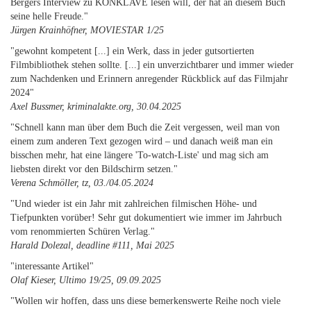
Bergers Interview zu KONKLAVE lesen will, der hat an diesem Buch
seine helle Freude."
Jürgen Krainhöfner, MOVIESTAR 1/25
"gewohnt kompetent [...] ein Werk, dass in jeder gutsortierten
Filmbibliothek stehen sollte. [...] ein unverzichtbarer und immer wieder
zum Nachdenken und Erinnern anregender Rückblick auf das Filmjahr
2024"
Axel Bussmer, kriminalakte.org, 30.04.2025
"Schnell kann man über dem Buch die Zeit vergessen, weil man von
einem zum anderen Text gezogen wird – und danach weiß man ein
bisschen mehr, hat eine längere 'To-watch-Liste' und mag sich am
liebsten direkt vor den Bildschirm setzen."
Verena Schmöller, tz, 03./04.05.2024
"Und wieder ist ein Jahr mit zahlreichen filmischen Höhe- und
Tiefpunkten vorüber! Sehr gut dokumentiert wie immer im Jahrbuch
vom renommierten Schüren Verlag."
Harald Dolezal, deadline #111, Mai 2025
"interessante Artikel"
Olaf Kieser, Ultimo 19/25, 09.09.2025
"Wollen wir hoffen, dass uns diese bemerkenswerte Reihe noch viele