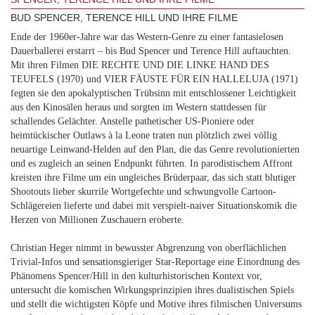
BUD SPENCER, TERENCE HILL UND IHRE FILME
Ende der 1960er-Jahre war das Western-Genre zu einer fantasielosen
Dauerballerei erstarrt – bis Bud Spencer und Terence Hill auftauchten.
Mit ihren Filmen DIE RECHTE UND DIE LINKE HAND DES
TEUFELS
(1970) und VIER FÄUSTE FÜR EIN HALLELUJA
(1971)
fegten sie den apokalyptischen Trübsinn mit entschlossener Leichtigkeit
aus den Kinosälen heraus und sorgten im Western stattdessen für
schallendes Gelächter. Anstelle pathetischer US-Pioniere oder
heimtückischer Outlaws à la Leone traten nun plötzlich zwei völlig
neuartige Leinwand-Helden auf den Plan, die das Genre revolutionierten
und es zugleich an seinen Endpunkt führten. In parodistischem Affront
kreisten ihre Filme um ein ungleiches Brüderpaar, das sich statt blutiger
Shootouts lieber skurrile Wortgefechte und schwungvolle Cartoon-
Schlägereien lieferte und dabei mit verspielt-naiver Situationskomik die
Herzen von Millionen Zuschauern eroberte.
Christian Heger nimmt in bewusster Abgrenzung von oberflächlichen
Trivial-Infos und sensationsgieriger Star-Reportage eine Einordnung des
Phänomens Spencer/Hill in den kulturhistorischen Kontext vor,
untersucht die komischen Wirkungsprinzipien ihres dualistischen Spiels
und stellt die wichtigsten Köpfe und Motive ihres filmischen Universums