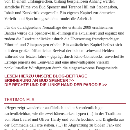
vor. In einem umfangreichen, bislang beispiellosen Anhang werden
sämtliche Filme von Bud Spencer und Terence Hill mit Stabangaben,
Inhalt und Kurzkritik vorgestellt. Ein eigenes Kapitel zur deutschen
Verleih- und Synchrongeschichte rundet die Arbeit ab.
Für die durchgesehene Neuauflage des erstmals 2009 erschienenen
Bandes wurde die Spencer-/Hill-Filmografie aktualisiert und ergänzt und
zudem die Lesefreundlichkeit durch die Übersetzung fremdsprachiger
Filmtitel und Zitatpassagen erhöht. Ein zusätzliches Kapitel befasst sich
mit dem großen öffentlichen Revival der beiden Leinwand-Helden
während der letzten Jahre – geprägt durch Kino-Comebacks, unverhoffte
Erfolge jenseits der Leinwand und eine überwältigende Vielzahl
popkultureller Würdigungen durch die eingeschworene Fangemeinde.
LESEN HIERZU UNSERE BLOG-BEITRÄGE
ERINNERUNG AN BUD SPENCER >>
DIE RECHTE UND DIE LINKE HAND DER PARODIE >>
TESTIMONIALS
«Heger zeigt wunderbar ausführlich und außerordentlich gut
nachvollziehbar, wie die zwei bärenstarken Typen (...) in der Tradition
von Stan Laurel und Oliver Hardy und von Arlecchino und Brighella aus
der Commedia dell'arte stehen. (...) In Abgrenzung zu bloßen Fan- und