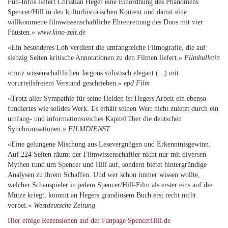
Fun-Infos liefert Christian Heger eine Einordnung des Phänomens
Spencer/Hill in den kulturhistorischen Kontext und damit eine
willkommene filmwissenschaftliche Ehrenrettung des Duos mit vier
Fäusten.»
www.kino-zeit.de
«Ein besonderes Lob verdient die umfangreiche Filmografie, die auf
siebzig Seiten kritische Annotationen zu den Filmen liefert.»
Filmbulletin
«trotz wissenschaftlichen Jargons stilistisch elegant (...) mit
vorurteilsfreiem Verstand geschrieben.»
epd Film
«Trotz aller Sympathie für seine Helden ist Hegers Arbeit ein ebenso
fundiertes wie solides Werk. Es erhält seinen Wert nicht zuletzt durch ein
umfang- und informationsreiches Kapitel über die deutschen
Synchronisationen.»
FILMDIENST
«Eine gelungene Mischung aus Lesevergnügen und Erkenntnisgewinn.
Auf 224 Seiten räumt der Filmwissenschaftler nicht nur mit diversen
Mythen rund um Spencer und Hill auf, sondern bietet hintergründige
Analysen zu ihrem Schaffen. Und wer schon immer wissen wollte,
welcher Schauspieler in jedem Spencer/Hill-Film als erster eins auf die
Mütze kriegt, kommt an Hegers grandiosem Buch erst recht nicht
vorbei.»
Westdeutsche Zeitung
Hier einige Rezensionen auf der Fanpage SpencerHill.de