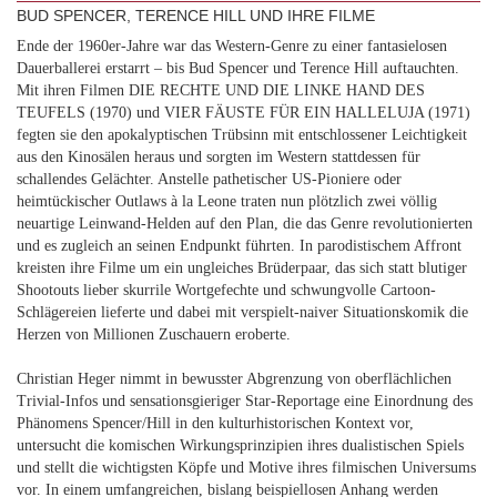
BUD SPENCER, TERENCE HILL UND IHRE FILME
Ende der 1960er-Jahre war das Western-Genre zu einer fantasielosen
Dauerballerei erstarrt – bis Bud Spencer und Terence Hill auftauchten.
Mit ihren Filmen DIE RECHTE UND DIE LINKE HAND DES
TEUFELS
(1970) und VIER FÄUSTE FÜR EIN HALLELUJA
(1971)
fegten sie den apokalyptischen Trübsinn mit entschlossener Leichtigkeit
aus den Kinosälen heraus und sorgten im Western stattdessen für
schallendes Gelächter. Anstelle pathetischer US-Pioniere oder
heimtückischer Outlaws à la Leone traten nun plötzlich zwei völlig
neuartige Leinwand-Helden auf den Plan, die das Genre revolutionierten
und es zugleich an seinen Endpunkt führten. In parodistischem Affront
kreisten ihre Filme um ein ungleiches Brüderpaar, das sich statt blutiger
Shootouts lieber skurrile Wortgefechte und schwungvolle Cartoon-
Schlägereien lieferte und dabei mit verspielt-naiver Situationskomik die
Herzen von Millionen Zuschauern eroberte.
Christian Heger nimmt in bewusster Abgrenzung von oberflächlichen
Trivial-Infos und sensationsgieriger Star-Reportage eine Einordnung des
Phänomens Spencer/Hill in den kulturhistorischen Kontext vor,
untersucht die komischen Wirkungsprinzipien ihres dualistischen Spiels
und stellt die wichtigsten Köpfe und Motive ihres filmischen Universums
vor. In einem umfangreichen, bislang beispiellosen Anhang werden