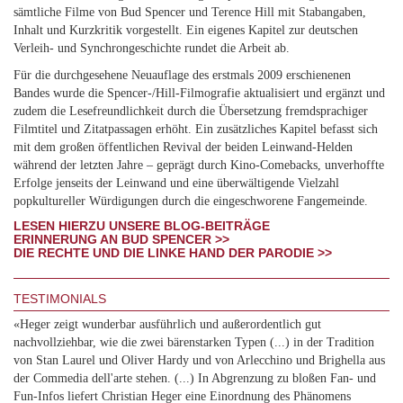
sämtliche Filme von Bud Spencer und Terence Hill mit Stabangaben,
Inhalt und Kurzkritik vorgestellt. Ein eigenes Kapitel zur deutschen
Verleih- und Synchrongeschichte rundet die Arbeit ab.
Für die durchgesehene Neuauflage des erstmals 2009 erschienenen
Bandes wurde die Spencer-/Hill-Filmografie aktualisiert und ergänzt und
zudem die Lesefreundlichkeit durch die Übersetzung fremdsprachiger
Filmtitel und Zitatpassagen erhöht. Ein zusätzliches Kapitel befasst sich
mit dem großen öffentlichen Revival der beiden Leinwand-Helden
während der letzten Jahre – geprägt durch Kino-Comebacks, unverhoffte
Erfolge jenseits der Leinwand und eine überwältigende Vielzahl
popkultureller Würdigungen durch die eingeschworene Fangemeinde.
LESEN HIERZU UNSERE BLOG-BEITRÄGE
ERINNERUNG AN BUD SPENCER >>
DIE RECHTE UND DIE LINKE HAND DER PARODIE >>
TESTIMONIALS
«Heger zeigt wunderbar ausführlich und außerordentlich gut
nachvollziehbar, wie die zwei bärenstarken Typen (...) in der Tradition
von Stan Laurel und Oliver Hardy und von Arlecchino und Brighella aus
der Commedia dell'arte stehen. (...) In Abgrenzung zu bloßen Fan- und
Fun-Infos liefert Christian Heger eine Einordnung des Phänomens