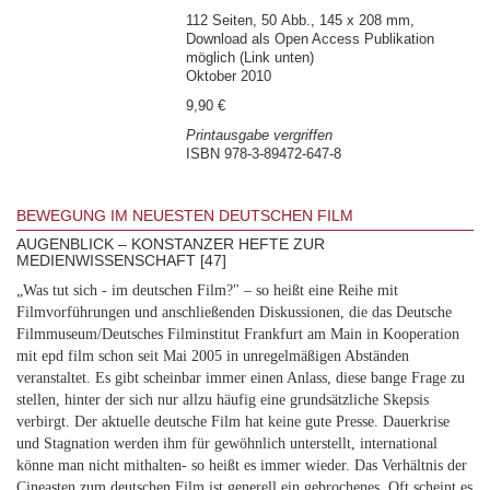
112 Seiten, 50 Abb., 145 x 208 mm,
Download als Open Access Publikation
möglich (Link unten)
Oktober 2010
9,90 €
Printausgabe vergriffen
ISBN 978-3-89472-647-8
BEWEGUNG IM NEUESTEN DEUTSCHEN FILM
AUGENBLICK – KONSTANZER HEFTE ZUR
MEDIENWISSENSCHAFT [47]
„Was tut sich - im deutschen Film?" – so heißt eine Reihe mit
Filmvorführungen und anschließenden Diskussionen, die das Deutsche
Filmmuseum/Deutsches Filminstitut Frankfurt am Main in Kooperation
mit epd film schon seit Mai 2005 in unregelmäßigen Abständen
veranstaltet. Es gibt scheinbar immer einen Anlass, diese bange Frage zu
stellen, hinter der sich nur allzu häufig eine grundsätzliche Skepsis
verbirgt. Der aktuelle deutsche Film hat keine gute Presse. Dauerkrise
und Stagnation werden ihm für gewöhnlich unterstellt, international
könne man nicht mithalten- so heißt es immer wieder. Das Verhältnis der
Cineasten zum deutschen Film ist generell ein gebrochenes. Oft scheint es