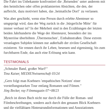
Die Fahrt ins Unbekannte konfrontiert die ‚Reisenden‘ unter anderem mit
den heimlichen oder offen proklamierten Absichten, die den, der
aufbricht, dazu motiviert haben, das ‚heimatliche Dorf‘ zu verlassen.
Was aber geschieht, wenn eine Person durch erlebte Abenteuer so
umgeprägt wird, dass der Weg zurück in die ‚bürgerliche Mitte‘ für
immer verbaut ist? In der Mehrheit sind in den Erzählungen der letzten
beiden Jahrhunderte die Wege der Abenteurer, besonders der ins
Mysteriöse überhöhten ‚Übermenschen‘, Einbahnstraßen. Diese extrem
veranlagten Subjekte können nur außerhalb der zivilen Gesellschaft
existieren. Sie rennen durch ihr Leben, besessen und eigensinnig, bis zum
furchtbaren Ende, das auch eine Erlösung sein kann.
TESTIMONIALS
„Schmaler Band, großer Wurf!“
Tina Kaiser, MEDIENwissenschaft 03/24
„Gern folgt man Koebners 'empathischen Notizen' einer
vorstellungsstarken Tour entlang Romanen und Filmen.“
Jörg Becker, ray Filmmagazin 07+08/23
„Reich ist dieses Buch nicht nur durch die Fülle der Roman- und
Filmbeschreibungen, sondern auch durch den genauen Blick Koebners
und die vielfältigen Hintergrundinformationen und Assoziationen.