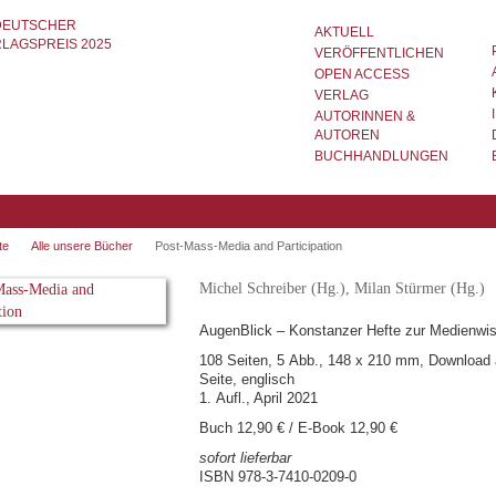
AKTUELL
VERÖFFENTLICHEN
OPEN ACCESS
VERLAG
AUTORINNEN &
AUTOREN
BUCHHANDLUNGEN
te
Alle unsere Bücher
Post-Mass-Media and Participation
Michel Schreiber (Hg.), Milan Stürmer (Hg.)
AugenBlick – Konstanzer Hefte zur Medienwis
108 Seiten, 5 Abb., 148 x 210 mm, Download 
Seite, englisch
1. Aufl., April 2021
Buch 12,90 € / E-Book 12,90 €
sofort lieferbar
ISBN 978-3-7410-0209-0