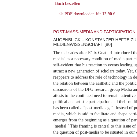
Buch bestellen
als PDF downloaden für
12,90 €
POST-MASS-MEDIA AND PARTICIPATION
AUGENBLICK – KONSTANZER HEFTE ZU
MEDIENWISSENSCHAFT [80]
Three decades after Félix Guattari introduced th
media" as a necessary condition of media partici
self-evident that his reaction to events leading u
attract a new generation of scholars today. Yet, 
reappears to address the role of technology in d
the relation between the aesthetic and the politic
discussions of the DFG research group Media and 
attests to the continued need to remain attentive 
political and artistic participation and their mul
has been called a “post-media age”. Instead of p
media, which is said to facilitate and shape part
emerges from the beginning as a question of parti
‘medial.’ This framing is central to this issue 
the question of post-media to be situated in our