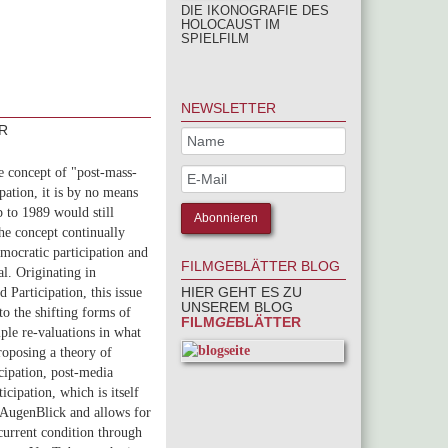
DIE IKONOGRAFIE DES
HOLOCAUST IM
SPIELFILM
NEWSLETTER
R
e concept of "post-mass-
pation, it is by no means
p to 1989 would still
the concept continually
emocratic participation and
FILMGEBLÄTTER BLOG
al. Originating in
HIER GEHT ES ZU
Participation, this issue
UNSEREM BLOG
to the shifting forms of
FILM
GE
BLÄTTER
tiple re-valuations in what
roposing a theory of
icipation, post-media
cipation, which is itself
of AugenBlick and allows for
 current condition through