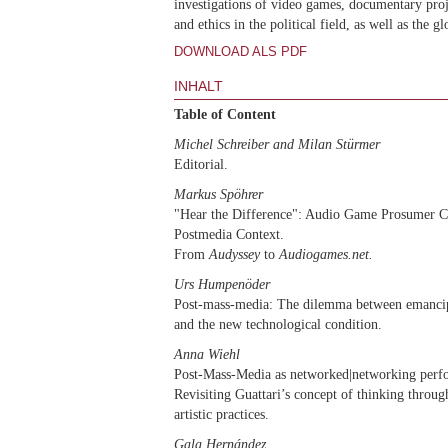
investigations of video games, documentary proj
and ethics in the political field, as well as the 
DOWNLOAD ALS PDF
INHALT
Table of Content
Michel Schreiber and Milan Stürmer
Editorial
.
Markus Spöhrer
"Hear the Difference": Audio Game Prosumer C
Postmedia Context.
From
Audyssey
to
Audiogames.net.
Urs Humpenöder
Post-mass-media: The dilemma between emancip
and the new technological condition.
Anna Wiehl
Post-Mass-Media as networked|networking perfo
Revisiting Guattari’s concept of thinking throu
artistic practices.
Gala Hernández