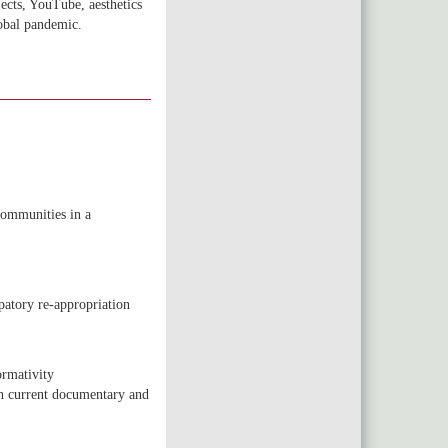
ects, YouTube, aesthetics
global pandemic.
ommunities in a
atory re-appropriation
rmativity
gh current documentary and