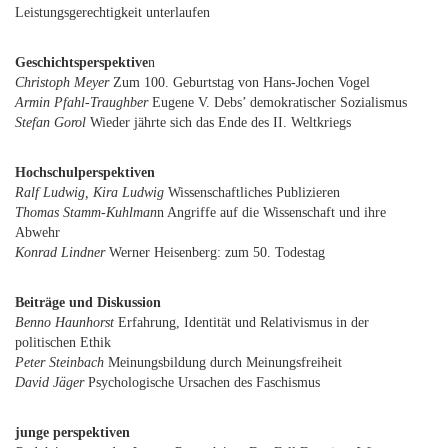
Leistungsgerechtigkeit unterlaufen
Geschichtsperspektive
n
Christoph Meyer
Zum 100. Geburtstag von Hans-Jochen Vogel
Armin Pfahl-Traughber
Eugene V. Debs’ demokratischer Sozialismus
Stefan Gorol
Wieder jährte sich das Ende des II. Weltkriegs
Hochschulperspektiven
Ralf Ludwig, Kira Ludwig
Wissenschaftliches Publizieren
Thomas Stamm-Kuhlman
n Angriffe auf die Wissenschaft und ihre
Abwehr
Konrad Lindner
Werner Heisenberg: zum 50. Todestag
Beiträge und Diskussion
Benno Haunhorst
Erfahrung, Identität und Relativismus in der
politischen Ethik
Peter Steinbach
Meinungsbildung durch Meinungsfreiheit
David Jäger
Psychologische Ursachen des Faschismus
junge perspektiven