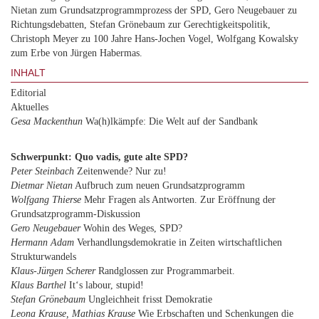
Nietan zum Grundsatzprogrammprozess der SPD, Gero Neugebauer zu
Richtungsdebatten, Stefan Grönebaum zur Gerechtigkeitspolitik,
Christoph Meyer zu 100 Jahre Hans-Jochen Vogel, Wolfgang Kowalsky
zum Erbe von Jürgen Habermas.
INHALT
Editorial
Aktuelles
Gesa Mackenthun
Wa(h)lkämpfe: Die Welt auf der Sandbank
Schwerpunkt: Quo vadis, gute alte SPD?
Peter Steinbach
Zeitenwende? Nur zu!
Dietmar Nietan
Aufbruch zum neuen Grundsatzprogramm
Wolfgang Thierse
Mehr Fragen als Antworten. Zur Eröffnung der
Grundsatzprogramm-Diskussion
Gero Neugebauer
Wohin des Weges, SPD?
Hermann Adam
Verhandlungsdemokratie in Zeiten wirtschaftlichen
Strukturwandels
Klaus-Jürgen Scherer
Randglossen zur Programmarbeit.
Klaus Barthel
It‘s labour, stupid!
Stefan Grönebaum
Ungleichheit frisst Demokratie
Leona Krause, Mathias Krause
Wie Erbschaften und Schenkungen die