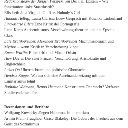
Redaktionsteam der Jungen Perspektiven
Der Fall Epstein – Wie
funktioniert linke Staatskritik?
Elisabeth Jena Virginia Giuffres Nobody’s Girl
Hannah Helbig,
Laura Clarissa Loew Gespräch mit Koschka Linkerhand
Lina-Marie Eilers
Eine Kritik der Pornografie
Leon Karas Antisemitismus, Verschwörungstheorien und die Epstein
Class
Lale Kralik-Neuber, Alexander Kralik-Neube
r Machtmissbrauch und
Mythos – wenn Kritik in Verschwörung kippt
Emma Würffe
l Elitenkritik bei Viktor Orbán
Huw Davies
Die zwei Prinzen: Verschwörung, Aristokratie und
Ungleichheit
Lukas Ott
Überreichtum und politische Ohnmacht
Hendrik Küppe
r Warum sich eine Auseinandersetzung mit dem
Limitarismus lohnt
Nathalie Widmann, Benno Heumann
Konstruierte Ohnmacht? Verfasste
Studierendenschaften
Rezensionen und Berichte
Wolfgang Kowalsky Jürgen Habermas in memoriam
Armin Pfahl-Traughber Grace Blakeley: Die Geburt der Freiheit aus dem
Geist des Sozialismus