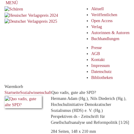
MENÜ
Aktuell
Veröffentlichen
Open Access
Verlag
Autorinnen & Autoren
Buchhandlungen
Presse
AGB
Kontakt
Impressum
Datenschutz
Bibliotheken
Warenkorb
Startseite
Sozialwissenschaft
Quo vadis, gute alte SPD?
Hermann Adam (Hg.), Nils Diederich (Hg.),
Hochschulinitiative Demokratischer
Sozialismus (HDS) e. V. (Hg.)
Perspektiven ds - Zeitschrift für
Gesellschaftsanalyse und Reformpolitik [1/26]
284 Seiten, 148 x 210 mm