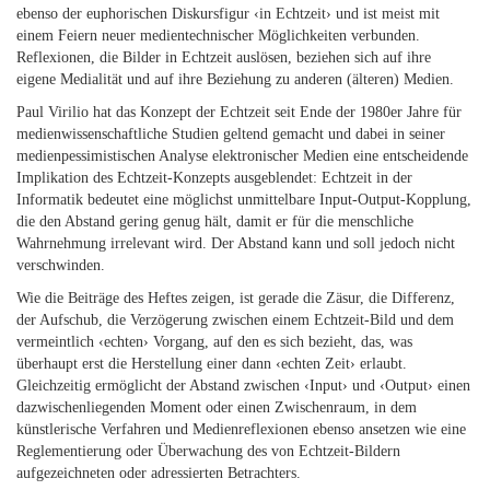
ebenso der euphorischen Diskursfigur ‹in Echtzeit› und ist meist mit
einem Feiern neuer medientechnischer Möglichkeiten verbunden.
Reflexionen, die Bilder in Echtzeit auslösen, beziehen sich auf ihre
eigene Medialität und auf ihre Beziehung zu anderen (älteren) Medien.
Paul Virilio hat das Konzept der Echtzeit seit Ende der 1980er Jahre für
medienwissenschaftliche Studien geltend gemacht und dabei in seiner
medienpessimistischen Analyse elektronischer Medien eine entscheidende
Implikation des Echtzeit-Konzepts ausgeblendet: Echtzeit in der
Informatik bedeutet eine möglichst unmittelbare Input-Output-Kopplung,
die den Abstand gering genug hält, damit er für die menschliche
Wahrnehmung irrelevant wird. Der Abstand kann und soll jedoch nicht
verschwinden.
Wie die Beiträge des Heftes zeigen, ist gerade die Zäsur, die Differenz,
der Aufschub, die Verzögerung zwischen einem Echtzeit-Bild und dem
vermeintlich ‹echten› Vorgang, auf den es sich bezieht, das, was
überhaupt erst die Herstellung einer dann ‹echten Zeit› erlaubt.
Gleichzeitig ermöglicht der Abstand zwischen ‹Input› und ‹Output› einen
dazwischenliegenden Moment oder einen Zwischenraum, in dem
künstlerische Verfahren und Medienreflexionen ebenso ansetzen wie eine
Reglementierung oder Überwachung des von Echtzeit-Bildern
aufgezeichneten oder adressierten Betrachters.