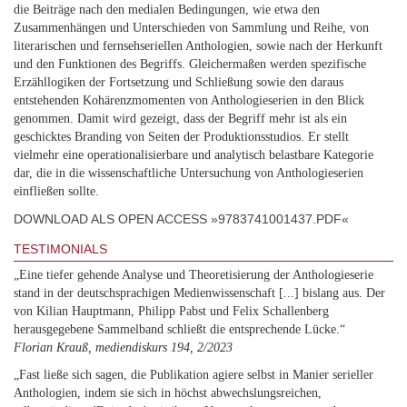
die Beiträge nach den medialen Bedingungen, wie etwa den
Zusammenhängen und Unterschieden von Sammlung und Reihe, von
literarischen und fernsehseriellen Anthologien, sowie nach der Herkunft
und den Funktionen des Begriffs. Gleichermaßen werden spezifische
Erzähllogiken der Fortsetzung und Schließung sowie den daraus
entstehenden Kohärenzmomenten von Anthologieserien in den Blick
genommen. Damit wird gezeigt, dass der Begriff mehr ist als ein
geschicktes Branding von Seiten der Produktionsstudios. Er stellt
vielmehr eine operationalisierbare und analytisch belastbare Kategorie
dar, die in die wissenschaftliche Untersuchung von Anthologieserien
einfließen sollte.
DOWNLOAD ALS OPEN ACCESS »9783741001437.PDF«
TESTIMONIALS
„Eine tiefer gehende Analyse und Theoretisierung der Anthologieserie
stand in der deutschsprachigen Medienwissenschaft [...] bislang aus. Der
von Kilian Hauptmann, Philipp Pabst und Felix Schallenberg
herausgegebene Sammelband schließt die entsprechende Lücke.“
Florian Krauß, mediendiskurs 194, 2/2023
„Fast ließe sich sagen, die Publikation agiere selbst in Manier serieller
Anthologien, indem sie sich in höchst abwechslungsreichen,