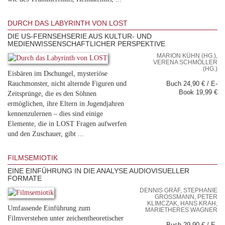
DURCH DAS LABYRINTH VON LOST
DIE US-FERNSEHSERIE AUS KULTUR- UND
MEDIENWISSENSCHAFTLICHER PERSPEKTIVE
MARION KÜHN (HG.),
VERENA SCHMÖLLER
(HG.)
Eisbären im Dschungel, mysteriöse
Rauchmonster, nicht alternde Figuren und
Buch 24,90 € / E-
Book 19,99 €
Zeitsprünge, die es den Söhnen
ermöglichen, ihre Eltern in Jugendjahren
kennenzulernen – dies sind einige
Elemente, die in LOST Fragen aufwerfen
und den Zuschauer, gibt ...
FILMSEMIOTIK
EINE EINFÜHRUNG IN DIE ANALYSE AUDIOVISUELLER
FORMATE
DENNIS GRÄF, STEPHANIE
GROSSMANN, PETER K
LIMCZAK, HANS KRAH, M
Umfassende Einführung zum
ARIETHERES WAGNER
Filmverstehen unter zeichentheoretischer