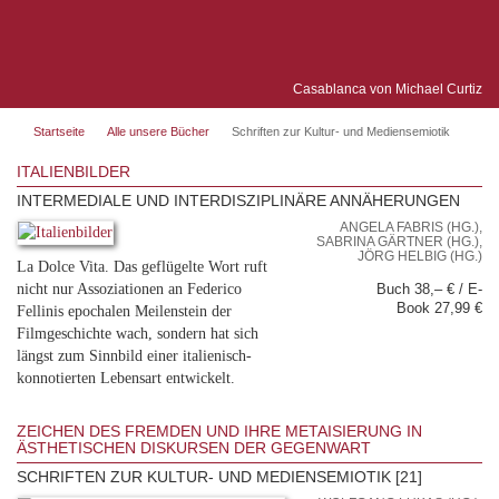
Casablanca von Michael Curtiz
Startseite
Alle unsere Bücher
Schriften zur Kultur- und Mediensemiotik
ITALIENBILDER
INTERMEDIALE UND INTERDISZIPLINÄRE ANNÄHERUNGEN
ANGELA FABRIS (HG.),
SABRINA GÄRTNER (HG.),
JÖRG HELBIG (HG.)
La Dolce Vita. Das geflügelte Wort ruft
nicht nur Assoziationen an Federico
Buch 38,– € / E-
Book 27,99 €
Fellinis epochalen Meilenstein der
Filmgeschichte wach, sondern hat sich
längst zum Sinnbild einer italienisch-
konnotierten Lebensart entwickelt.
ZEICHEN DES FREMDEN UND IHRE METAISIERUNG IN
ÄSTHETISCHEN DISKURSEN DER GEGENWART
SCHRIFTEN ZUR KULTUR- UND MEDIENSEMIOTIK [21]