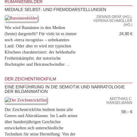
RUMÄNIENBILDER
MEDIALE SELBST- UND FREMDDARSTELLUNGEN
DENNIS GRÄF (HG.),
VERENA SCHMÖLLER
(HG.)
Wie wird Rumänien in den Medien
(heute) dargestellt? Für viele ist es immer
24,90 €
noch «terra incognita» – unbekanntes
Land. Oder aber es wird mit typischen
Klischees charakterisiert: der heldenhafte
Freiheitskämpfer, der notorische
Hochstapler und Heiratsschwindler ...
DER ZEICHENTRICKFILM
EINE EINFÜHRUNG IN DIE SEMIOTIK UND NARRATOLOGIE
DER BILDANIMATION
MATTHIAS C.
HÄNSELMANN
Der Zeichentrickfilm bedient heute alle
58,– €
Genres und Altersklassen. Im Laufe seiner
über hundertjährigen Geschichte
entwickelten sich unterschiedliche
Techniken für seine Herstellung: Von der