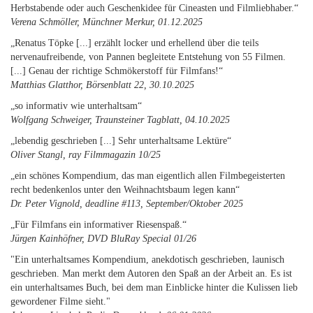
Herbstabende oder auch Geschenkidee für Cineasten und Filmliebhaber.“
Verena Schmöller, Münchner Merkur, 01.12.2025
„Renatus Töpke [...] erzählt locker und erhellend über die teils
nervenaufreibende, von Pannen begleitete Entstehung von 55 Filmen.
[...] Genau der richtige Schmökerstoff für Filmfans!“
Matthias Glatthor, Börsenblatt 22, 30.10.2025
„so informativ wie unterhaltsam“
Wolfgang Schweiger, Traunsteiner Tagblatt, 04.10.2025
„lebendig geschrieben [...] Sehr unterhaltsame Lektüre“
Oliver Stangl, ray Filmmagazin 10/25
„ein schönes Kompendium, das man eigentlich allen Filmbegeisterten
recht bedenkenlos unter den Weihnachtsbaum legen kann“
Dr. Peter Vignold, deadline #113, September/Oktober 2025
„Für Filmfans ein informativer Riesenspaß.“
Jürgen Kainhöfner, DVD BluRay Special 01/26
"Ein unterhaltsames Kompendium, anekdotisch geschrieben, launisch
geschrieben. Man merkt dem Autoren den Spaß an der Arbeit an. Es ist
ein unterhaltsames Buch, bei dem man Einblicke hinter die Kulissen lieb
gewordener Filme sieht."