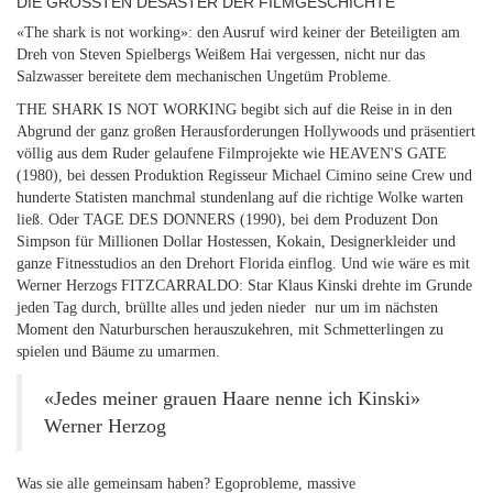
DIE GRÖSSTEN DESASTER DER FILMGESCHICHTE
«The shark is not working»: den Ausruf wird keiner der Beteiligten am
Dreh von Steven Spielbergs Weißem Hai vergessen, nicht nur das
Salzwasser bereitete dem mechanischen Ungetüm Probleme.
THE SHARK IS NOT WORKING begibt sich auf die Reise in in den
Abgrund der ganz großen Herausforderungen Hollywoods und präsentiert
völlig aus dem Ruder gelaufene Filmprojekte wie HEAVEN'S GATE
(1980), bei dessen Produktion Regisseur Michael Cimino seine Crew und
hunderte Statisten manchmal stundenlang auf die richtige Wolke warten
ließ. Oder TAGE DES DONNERS (1990), bei dem Produzent Don
Simpson für Millionen Dollar Hostessen, Kokain, Designerkleider und
ganze Fitnesstudios an den Drehort Florida einflog. Und wie wäre es mit
Werner Herzogs FITZCARRALDO: Star Klaus Kinski drehte im Grunde
jeden Tag durch, brüllte alles und jeden nieder ­ nur um im nächsten
Moment den Naturburschen herauszukehren, mit Schmetterlingen zu
spielen und Bäume zu umarmen.
«Jedes meiner grauen Haare nenne ich Kinski»
Werner Herzog
Was sie alle gemeinsam haben? Egoprobleme, massive