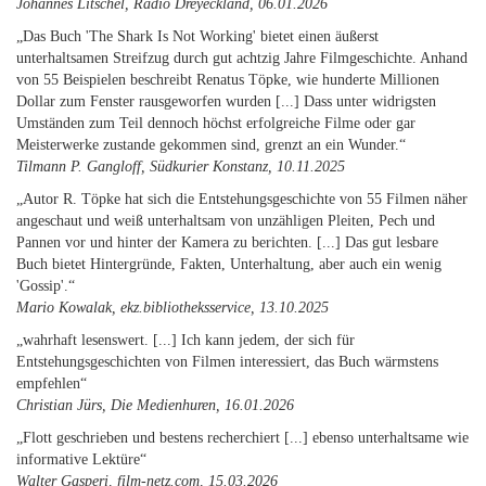
Johannes Litschel, Radio Dreyeckland, 06.01.2026
„Das Buch 'The Shark Is Not Working' bietet einen äußerst
unterhaltsamen Streifzug durch gut achtzig Jahre Filmgeschichte. Anhand
von 55 Beispielen beschreibt Renatus Töpke, wie hunderte Millionen
Dollar zum Fenster rausgeworfen wurden [...] Dass unter widrigsten
Umständen zum Teil dennoch höchst erfolgreiche Filme oder gar
Meisterwerke zustande gekommen sind, grenzt an ein Wunder.“
Tilmann P. Gangloff, Südkurier Konstanz, 10.11.2025
„Autor R. Töpke hat sich die Entstehungsgeschichte von 55 Filmen näher
angeschaut und weiß unterhaltsam von unzähligen Pleiten, Pech und
Pannen vor und hinter der Kamera zu berichten. [...] Das gut lesbare
Buch bietet Hintergründe, Fakten, Unterhaltung, aber auch ein wenig
'Gossip'.“
Mario Kowalak, ekz.bibliotheksservice, 13.10.2025
„wahrhaft lesenswert. [...] Ich kann jedem, der sich für
Entstehungsgeschichten von Filmen interessiert, das Buch wärmstens
empfehlen“
Christian Jürs, Die Medienhuren, 16.01.2026
„Flott geschrieben und bestens recherchiert [...] ebenso unterhaltsame wie
informative Lektüre“
Walter Gasperi, film-netz.com, 15.03.2026