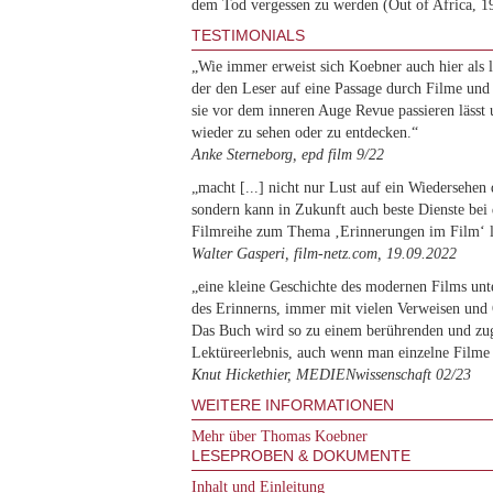
dem Tod vergessen zu werden (Out of Africa, 1
TESTIMONIALS
„Wie immer erweist sich Koebner auch hier als l
der den Leser auf eine Passage durch Filme un
sie vor dem inneren Auge Revue passieren lässt 
wieder zu sehen oder zu entdecken.“
Anke Sterneborg, epd film 9/22
„macht [...] nicht nur Lust auf ein Wiedersehen 
sondern kann in Zukunft auch beste Dienste bei 
Filmreihe zum Thema ‚Erinnerungen im Film‘ l
Walter Gasperi, film-netz.com, 19.09.2022
„eine kleine Geschichte des modernen Films unt
des Erinnerns, immer mit vielen Verweisen und 
Das Buch wird so zu einem berührenden und zug
Lektüreerlebnis, auch wenn man einzelne Filme 
Knut Hickethier, MEDIENwissenschaft 02/23
WEITERE INFORMATIONEN
Mehr über Thomas Koebner
LESEPROBEN & DOKUMENTE
Inhalt und Einleitung