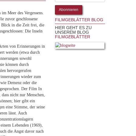
 im Meer des Vergessens.
ie zuvor geschlossene
FILMGEBLÄTTER BLOG
lick in die Zeit frei, die
HIER GEHT ES ZU
usgeschlossen: Die Inseln
UNSEREM BLOG
FILM
GE
BLÄTTER
Arten von Erinnerungen in
ert werden (etwa durch
rinnerungen sowohl
 sie können durch
hlen hervorgerufen
Erinnerungen wieder zum
 wie Demenz oder die
ngesprochen. Der Film In
, dass nicht nur Menschen,
önnen; hier gibt ein
en eine Stimme, der seine
eren lässt. Auch
onzentrationslagern
h einem Lebenden (1969),
auch die Angst davor nach