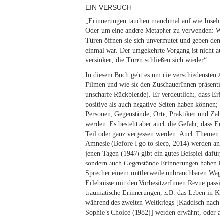
EIN VERSUCH
„Erinnerungen tauchen manchmal auf wie Inseln
Oder um eine andere Metapher zu verwenden: W
Türen öffnen sie sich unvermutet und geben den B
einmal war. Der umgekehrte Vorgang ist nicht a
versinken, die Türen schließen sich wieder“.
In diesem Buch geht es um die verschiedensten 
Filmen und wie sie den ZuschauerInnen präsenti
unscharfe Rückblende). Er verdeutlicht, dass E
positive als auch negative Seiten haben können;
Personen, Gegenstände, Orte, Praktiken und Za
werden. Es besteht aber auch die Gefahr, dass 
Teil oder ganz vergessen werden. Auch Themen
Amnesie (Before I go to sleep, 2014) werden a
jenen Tagen (1947) gibt ein gutes Beispiel dafür
sondern auch Gegenstände Erinnerungen haben k
Sprecher einem mittlerweile unbrauchbaren Wag
Erlebnisse mit den VorbesitzerInnen Revue passi
traumatische Erinnerungen, z.B. das Leben in K
während des zweiten Weltkriegs [Kaddisch nac
Sophie’s Choice (1982)] werden erwähnt, oder 