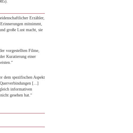
985).
eidenschaftlicher Erzähler,
d Erinnerungen mitnimmt,
und große Lust macht, sie
der vorgestellten Filme,
der Kuratierung einer
eisten.“
er dem spezifischen Aspekt
Querverbindungen [...]
leich informativen
nicht gesehen hat.“