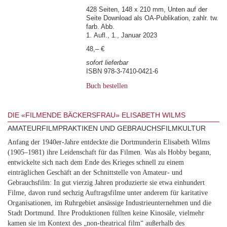
428 Seiten, 148 x 210 mm, Unten auf der
Seite Download als OA-Publikation, zahlr. tw.
farb. Abb.
1. Aufl., 1., Januar 2023
48,– €
sofort lieferbar
ISBN 978-3-7410-0421-6
Buch bestellen
DIE «FILMENDE BÄCKERSFRAU» ELISABETH WILMS
AMATEURFILMPRAKTIKEN UND GEBRAUCHSFILMKULTUR
Anfang der 1940er-Jahre entdeckte die Dortmunderin Elisabeth Wilms
(1905–1981) ihre Leidenschaft für das Filmen. Was als Hobby begann,
entwickelte sich nach dem Ende des Krieges schnell zu einem
einträglichen Geschäft an der Schnittstelle von Amateur- und
Gebrauchsfilm: In gut vierzig Jahren produzierte sie etwa einhundert
Filme, davon rund sechzig Auftragsfilme unter anderem für karitative
Organisationen, im Ruhrgebiet ansässige Industrieunternehmen und die
Stadt Dortmund. Ihre Produktionen füllten keine Kinosäle, vielmehr
kamen sie im Kontext des „non-theatrical film“ außerhalb des