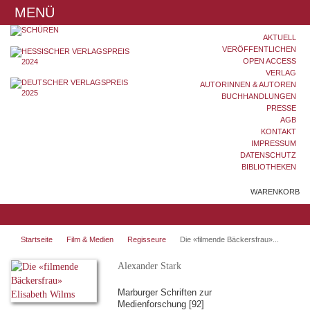
MENÜ
AKTUELL
VERÖFFENTLICHEN
OPEN ACCESS
VERLAG
AUTORINNEN & AUTOREN
BUCHHANDLUNGEN
PRESSE
AGB
KONTAKT
IMPRESSUM
DATENSCHUTZ
BIBLIOTHEKEN
WARENKORB
Startseite
Film & Medien
Regisseure
Die «filmende Bäckersfrau»...
Alexander Stark
Marburger Schriften zur
Medienforschung [92]