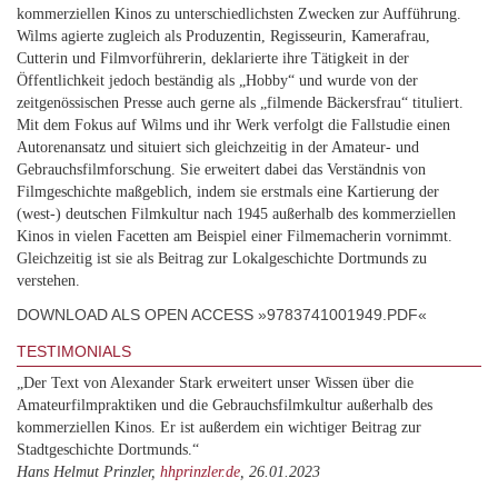
kommerziellen Kinos zu unterschiedlichsten Zwecken zur Aufführung.
Wilms agierte zugleich als Produzentin, Regisseurin, Kamerafrau,
Cutterin und Filmvorführerin, deklarierte ihre Tätigkeit in der
Öffentlichkeit jedoch beständig als „Hobby“ und wurde von der
zeitgenössischen Presse auch gerne als „filmende Bäckersfrau“ tituliert.
Mit dem Fokus auf Wilms und ihr Werk verfolgt die Fallstudie einen
Autorenansatz und situiert sich gleichzeitig in der Amateur- und
Gebrauchsfilmforschung. Sie erweitert dabei das Verständnis von
Filmgeschichte maßgeblich, indem sie erstmals eine Kartierung der
(west-) deutschen Filmkultur nach 1945 außerhalb des kommerziellen
Kinos in vielen Facetten am Beispiel einer Filmemacherin vornimmt.
Gleichzeitig ist sie als Beitrag zur Lokalgeschichte Dortmunds zu
verstehen.
DOWNLOAD ALS OPEN ACCESS »9783741001949.PDF«
TESTIMONIALS
„Der Text von Alexander Stark erweitert unser Wissen über die
Amateurfilmpraktiken und die Gebrauchsfilmkultur außerhalb des
kommerziellen Kinos. Er ist außerdem ein wichtiger Beitrag zur
Stadtgeschichte Dortmunds.“
Hans Helmut Prinzler,
hhprinzler.de
, 26.01.2023