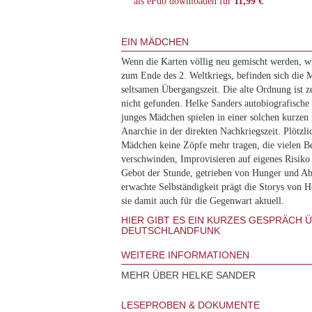
als ePub downloaden für
11,99 €
EIN MÄDCHEN
Wenn die Karten völlig neu gemischt werden, w
zum Ende des 2. Weltkriegs, befinden sich die 
seltsamen Übergangszeit. Die alte Ordnung ist ze
nicht gefunden. Helke Sanders autobiografische
junges Mädchen spielen in einer solchen kurzen
Anarchie in der direkten Nachkriegszeit. Plötzl
Mädchen keine Zöpfe mehr tragen, die vielen 
verschwinden, Improvisieren auf eigenes Risiko 
Gebot der Stunde, getrieben von Hunger und Abe
erwachte Selbständigkeit prägt die Storys von 
sie damit auch für die Gegenwart aktuell.
HIER GIBT ES EIN KURZES GESPRÄCH 
DEUTSCHLANDFUNK
WEITERE INFORMATIONEN
MEHR ÜBER HELKE SANDER
LESEPROBEN & DOKUMENTE