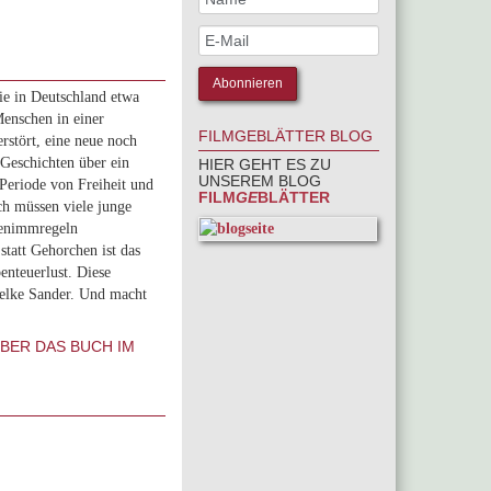
ie in Deutschland etwa
Menschen in einer
FILMGEBLÄTTER BLOG
rstört, eine neue noch
 Geschichten über ein
HIER GEHT ES ZU
UNSEREM BLOG
 Periode von Freiheit und
FILM
GE
BLÄTTER
ich müssen viele junge
Benimmregeln
statt Gehorchen ist das
nteuerlust. Diese
Helke Sander. Und macht
ÜBER DAS BUCH IM