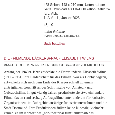
428 Seiten, 148 x 210 mm, Unten auf der
Seite Download als OA-Publikation, zahlr. tw.
farb. Abb.
1. Aufl., 1., Januar 2023
48,– €
sofort lieferbar
ISBN 978-3-7410-0421-6
Buch bestellen
DIE «FILMENDE BÄCKERSFRAU» ELISABETH WILMS
AMATEURFILMPRAKTIKEN UND GEBRAUCHSFILMKULTUR
Anfang der 1940er-Jahre entdeckte die Dortmunderin Elisabeth Wilms
(1905–1981) ihre Leidenschaft für das Filmen. Was als Hobby begann,
entwickelte sich nach dem Ende des Krieges schnell zu einem
einträglichen Geschäft an der Schnittstelle von Amateur- und
Gebrauchsfilm: In gut vierzig Jahren produzierte sie etwa einhundert
Filme, davon rund sechzig Auftragsfilme unter anderem für karitative
Organisationen, im Ruhrgebiet ansässige Industrieunternehmen und die
Stadt Dortmund. Ihre Produktionen füllten keine Kinosäle, vielmehr
kamen sie im Kontext des „non-theatrical film“ außerhalb des