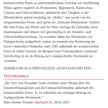
kommerziellen Kinos zu unterschiedlichsten Zwecken zur Aufführung.
Wilms agierte zugleich als Produzentin, Regisseurin, Kamerafrau,
Cutterin und Filmvorführerin, deklarierte ihre Tätigkeit in der
Öffentlichkeit jedoch beständig als „Hobby“ und wurde von der
zeitgenössischen Presse auch gerne als „filmende Bäckersfrau“ tituliert.
Mit dem Fokus auf Wilms und ihr Werk verfolgt die Fallstudie einen
Autorenansatz und situiert sich gleichzeitig in der Amateur- und
Gebrauchsfilmforschung. Sie erweitert dabei das Verständnis von
Filmgeschichte maßgeblich, indem sie erstmals eine Kartierung der
(west-) deutschen Filmkultur nach 1945 außerhalb des kommerziellen
Kinos in vielen Facetten am Beispiel einer Filmemacherin vornimmt.
Gleichzeitig ist sie als Beitrag zur Lokalgeschichte Dortmunds zu
verstehen.
DOWNLOAD ALS OPEN ACCESS »9783741001949.PDF«
TESTIMONIALS
„Der Text von Alexander Stark erweitert unser Wissen über die
Amateurfilmpraktiken und die Gebrauchsfilmkultur außerhalb des
kommerziellen Kinos. Er ist außerdem ein wichtiger Beitrag zur
Stadtgeschichte Dortmunds.“
Hans Helmut Prinzler,
hhprinzler.de
, 26.01.2023