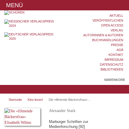
MENÜ
AKTUELL
VERÖFFENTLICHEN
OPEN ACCESS
VERLAG
AUTORINNEN & AUTOREN
BUCHHANDLUNGEN
PRESSE
AGB
KONTAKT
IMPRESSUM
DATENSCHUTZ
BIBLIOTHEKEN
WARENKORB
Startseite
Kino lesen!
Die «filmende Bäckersfrau»...
Alexander Stark
Marburger Schriften zur
Medienforschung [92]