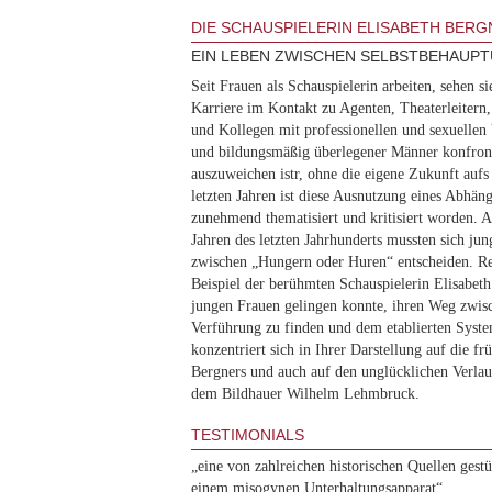
DIE SCHAUSPIELERIN ELISABETH BER
EIN LEBEN ZWISCHEN SELBSTBEHAUP
Seit Frauen als Schauspielerin arbeiten, sehen s
Karriere im Kontakt zu Agenten, Theaterleitern
und Kollegen mit professionellen und sexuellen V
und bildungsmäßig überlegener Männer konfron
auszuweichen istr, ohne die eigene Zukunft aufs 
letzten Jahren ist diese Ausnutzung eines Abhäng
zunehmend thematisiert und kritisiert worden. 
Jahren des letzten Jahrhunderts mussten sich jun
zwischen „Hungern oder Huren“ entscheiden. Re
Beispiel der berühmten Schauspielerin Elisabeth
jungen Frauen gelingen konnte, ihren Weg zwis
Verführung zu finden und dem etablierten Syste
konzentriert sich in Ihrer Darstellung auf die fr
Bergners und auch auf den unglücklichen Verlau
dem Bildhauer Wilhelm Lehmbruck.
TESTIMONIALS
„eine von zahlreichen historischen Quellen gest
einem misogynen Unterhaltungsapparat“