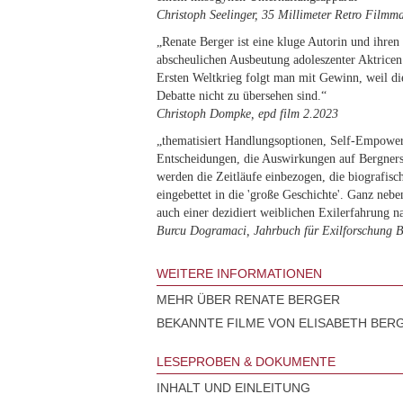
Christoph Seelinger, 35 Millimeter Retro Filmm
„Renate Berger ist eine kluge Autorin und ihren
abscheulichen Ausbeutung adoleszenter Aktricen
Ersten Weltkrieg folgt man mit Gewinn, weil di
Debatte nicht zu übersehen sind.“
Christoph Dompke, epd film 2.2023
„thematisiert Handlungsoptionen, Self-Empow
Entscheidungen, die Auswirkungen auf Bergners 
werden die Zeitläufe einbezogen, die biografisc
eingebettet in die 'große Geschichte'. Ganz neb
auch einer dezidiert weiblichen Exilerfahrung n
Burcu Dogramaci, Jahrbuch für Exilforschung 
WEITERE INFORMATIONEN
MEHR ÜBER RENATE BERGER
BEKANNTE FILME VON ELISABETH BER
LESEPROBEN & DOKUMENTE
INHALT UND EINLEITUNG