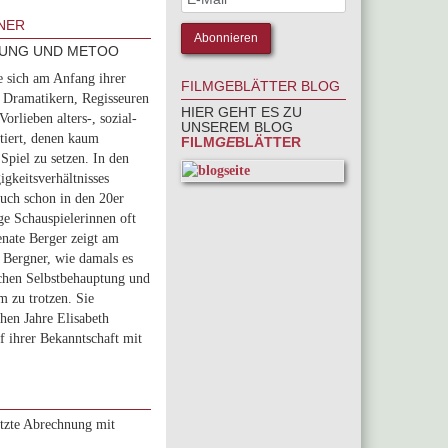
GNER
TUNG UND METOO
ie sich am Anfang ihrer
FILMGEBLÄTTER BLOG
, Dramatikern, Regisseuren
HIER GEHT ES ZU
orlieben alters-, sozial-
UNSEREM BLOG
tiert, denen kaum
FILM
GE
BLÄTTER
Spiel zu setzen. In den
igkeitsverhältnisses
Auch schon in den 20er
ge Schauspielerinnen oft
nate Berger zeigt am
 Bergner, wie damals es
chen Selbstbehauptung und
m zu trotzen. Sie
ühen Jahre Elisabeth
f ihrer Bekanntschaft mit
ützte Abrechnung mit