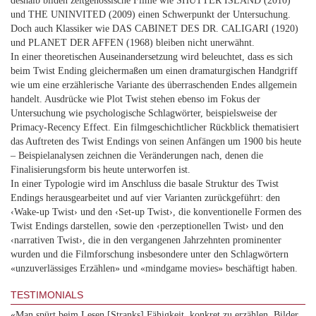
deshalb bilden zeitgenössische Filme wie SHUTTER ISLAND (2010)
und THE UNINVITED (2009) einen Schwerpunkt der Untersuchung.
Doch auch Klassiker wie DAS CABINET DES DR. CALIGARI (1920)
und PLANET DER AFFEN (1968) bleiben nicht unerwähnt.
In einer theoretischen Auseinandersetzung wird beleuchtet, dass es sich
beim Twist Ending gleichermaßen um einen dramaturgischen Handgriff
wie um eine erzählerische Variante des überraschenden Endes allgemein
handelt. Ausdrücke wie Plot Twist stehen ebenso im Fokus der
Untersuchung wie psychologische Schlagwörter, beispielsweise der
Primacy-Recency Effect. Ein filmgeschichtlicher Rückblick thematisiert
das Auftreten des Twist Endings von seinen Anfängen um 1900 bis heute
– Beispielanalysen zeichnen die Veränderungen nach, denen die
Finalisierungsform bis heute unterworfen ist.
In einer Typologie wird im Anschluss die basale Struktur des Twist
Endings herausgearbeitet und auf vier Varianten zurückgeführt: den
‹Wake-up Twist› und den ‹Set-up Twist›, die konventionelle Formen des
Twist Endings darstellen, sowie den ‹perzeptionellen Twist› und den
‹narrativen Twist›, die in den vergangenen Jahrzehnten prominenter
wurden und die Filmforschung insbesondere unter den Schlagwörtern
«unzuverlässiges Erzählen» und «mindgame movies» beschäftigt haben.
TESTIMONIALS
«Man spürt beim Lesen [Stranks] Fähigkeit, konkret zu erzählen, Bilder