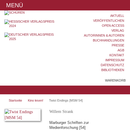
MENÜ
AKTUELL
VERÖFFENTLICHEN
OPEN ACCESS
VERLAG
AUTORINNEN & AUTOREN
BUCHHANDLUNGEN
PRESSE
AGB
KONTAKT
IMPRESSUM
DATENSCHUTZ
BIBLIOTHEKEN
WARENKORB
Startseite
Kino lesen!
Twist Endings [MSM 54]
Willem Strank
Marburger Schriften zur
Medienforschung [54]