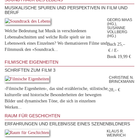
MUSIKALISCHE SPUREN UND PERSPEKTIVEN IN FILM UND
BERUF
GEORG MAAS
(HG.),
SUSANNE
Welche Bedeutung hat Musik in verschiedenen
VOLLBERG
(HG.)
Lebensabschnitten und welche Rolle spielt sie im
Lebenswerk eines Einzelnen? Wo thematisieren Filme und
Buch 25,–
Filmmusik den «Soundtrack...
€ / E-
Book 19,99 €
FILMISCHE EIGENHEITEN
SCHRIFTEN ZUM FILM 3
CHRISTINE N.
BRINCKMANN
‹Filmische Eigenheiten›, das sind erzählerische, stilistische,
28,– €
kulturelle und historische Besonderheiten der bewegten
Bilder und dynamischen Töne, die sich in einzelnen
Werken...
RAUM FÜR GESCHICHTEN
ERFAHRUNGEN UND ERLEBNISSE EINES SZENENBILDNERS
KLAUS R.
WEINRICH