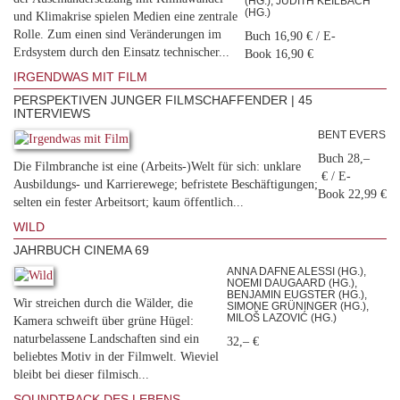
(HG.), JUDITH KEILBACH
(HG.)
und Klimakrise spielen Medien eine zentrale
Rolle. Zum einen sind Veränderungen im
Buch 16,90 € / E-
Erdsystem durch den Einsatz technischer...
Book 16,90 €
IRGENDWAS MIT FILM
PERSPEKTIVEN JUNGER FILMSCHAFFENDER | 45
INTERVIEWS
BENT EVERS
Buch 28,–
Die Filmbranche ist eine (Arbeits-)Welt für sich: unklare
€ / E-
Ausbildungs- und Karrierewege; befristete Beschäftigungen;
Book 22,99 €
selten ein fester Arbeitsort; kaum öffentlich...
WILD
JAHRBUCH CINEMA 69
ANNA DAFNE ALESSI (HG.),
NOEMI DAUGAARD (HG.),
BENJAMIN EUGSTER (HG.),
Wir streichen durch die Wälder, die
SIMONE GRÜNINGER (HG.),
MILOŠ LAZOVIĆ (HG.)
Kamera schweift über grüne Hügel:
naturbelassene Landschaften sind ein
32,– €
beliebtes Motiv in der Filmwelt. Wieviel
bleibt bei dieser filmisch...
SOUNDTRACK DES LEBENS