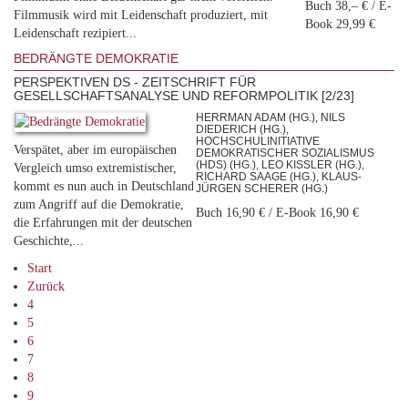
Buch 38,– € / E-
Filmmusik wird mit Leidenschaft produziert, mit
Book 29,99 €
Leidenschaft rezipiert...
BEDRÄNGTE DEMOKRATIE
PERSPEKTIVEN DS - ZEITSCHRIFT FÜR
GESELLSCHAFTSANALYSE UND REFORMPOLITIK [2/23]
HERRMAN ADAM (HG.), NILS
DIEDERICH (HG.),
HOCHSCHULINITIATIVE
Verspätet, aber im europäischen
DEMOKRATISCHER SOZIALISMUS
(HDS) (HG.), LEO KISSLER (HG.), R
Vergleich umso extremistischer,
ICHARD SAAGE (HG.), KLAUS-J
kommt es nun auch in Deutschland
ÜRGEN SCHERER (HG.)
zum Angriff auf die Demokratie,
Buch 16,90 € / E-Book 16,90 €
die Erfahrungen mit der deutschen
Geschichte,...
Start
Zurück
4
5
6
7
8
9