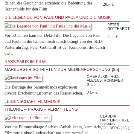
Bilder, die Geschichten erzählen: die Bedeutung des
20,– €
Szenenbilds für den Film
DIE LEGENDE VON PAUL UND PAULA UND DIE MUSIK
PETER
GOTTHARDT
Vor 50 Jahren kam der Defa-Film Die Legende von Paul
22,– €
und Paula in die Kinos, misstrauisch beäugt von der SED-
Parteiführung. Peter Gotthardt ist der Komponist der durch
die...
RASSISMUS IM FILM
MARBURGER SCHRIFTEN ZUR MEDIENFORSCHUNG [95]
ÖMER ALKIN (HG.),
ALENA STROHMAIER
(HG.)
Die Beiträge des Sammelbands explorieren
34,– €
diverse Erscheinungsformen des Rassistischen.
LEIDENSCHAFT FILMMUSIK
THEORIE – PRAXIS – VERMITTLUNG
CLAUDIA
HARTLING (HG.),
SUSANNE
Wer die Filmmusiktage Sachsen-Anhalt kennt, kann sich
VOLLBERG (HG.)
Filmmusik ohne Leidenschaft gar nicht vorstellen.