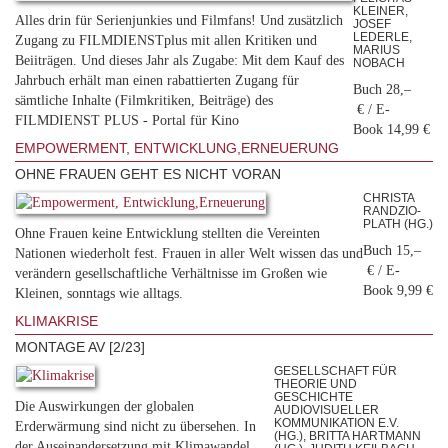
KLEINER,
Alles drin für Serienjunkies und Filmfans! Und zusätzlich
JOSEF
LEDERLE,
Zugang zu FILMDIENSTplus mit allen Kritiken und
MARIUS
Beiiträgen. Und dieses Jahr als Zugabe: Mit dem Kauf des
NOBACH
Jahrbuch erhält man einen rabattierten Zugang für
Buch 28,–
sämtliche Inhalte (Filmkritiken, Beiträge) des
€ / E-
FILMDIENST PLUS - Portal für Kino
Book 14,99 €
EMPOWERMENT, ENTWICKLUNG,ERNEUERUNG
OHNE FRAUEN GEHT ES NICHT VORAN
CHRISTA
RANDZIO-
PLATH (HG.)
Ohne Frauen keine Entwicklung stellten die Vereinten
Buch 15,–
Nationen wiederholt fest. Frauen in aller Welt wissen das und
€ / E-
verändern gesellschaftliche Verhältnisse im Großen wie
Book 9,99 €
Kleinen, sonntags wie alltags.
KLIMAKRISE
MONTAGE AV [2/23]
GESELLSCHAFT FÜR
THEORIE UND
GESCHICHTE
Die Auswirkungen der globalen
AUDIOVISUELLER
KOMMUNIKATION E.V.
Erderwärmung sind nicht zu übersehen. In
(HG.), BRITTA HARTMANN
der Auseinandersetzung mit Klimawandel