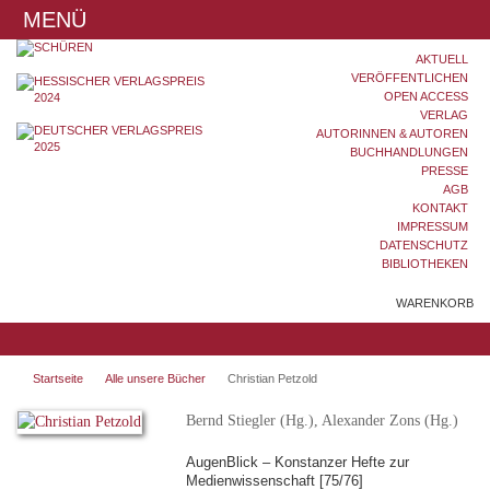
MENÜ
AKTUELL
VERÖFFENTLICHEN
OPEN ACCESS
VERLAG
AUTORINNEN & AUTOREN
BUCHHANDLUNGEN
PRESSE
AGB
KONTAKT
IMPRESSUM
DATENSCHUTZ
BIBLIOTHEKEN
WARENKORB
Startseite
Alle unsere Bücher
Christian Petzold
Bernd Stiegler (Hg.), Alexander Zons (Hg.)
AugenBlick – Konstanzer Hefte zur
Medienwissenschaft [75/76]