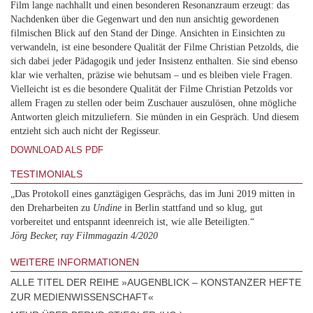
Film lange nachhallt und einen besonderen Resonanzraum erzeugt: das
Nachdenken über die Gegenwart und den nun ansichtig gewordenen
filmischen Blick auf den Stand der Dinge. Ansichten in Einsichten zu
verwandeln, ist eine besondere Qualität der Filme Christian Petzolds, die
sich dabei jeder Pädagogik und jeder Insistenz enthalten. Sie sind ebenso
klar wie verhalten, präzise wie behutsam – und es bleiben viele Fragen.
Vielleicht ist es die besondere Qualität der Filme Christian Petzolds vor
allem Fragen zu stellen oder beim Zuschauer auszulösen, ohne mögliche
Antworten gleich mitzuliefern. Sie münden in ein Gespräch. Und diesem
entzieht sich auch nicht der Regisseur.
DOWNLOAD ALS PDF
TESTIMONIALS
„Das Protokoll eines ganztägigen Gesprächs, das im Juni 2019 mitten in
den Dreharbeiten zu
Undine
in Berlin stattfand und so klug, gut
vorbereitet und entspannt ideenreich ist, wie alle Beteiligten.“
Jörg Becker, ray Filmmagazin 4/2020
WEITERE INFORMATIONEN
ALLE TITEL DER REIHE »AUGENBLICK – KONSTANZER HEFTE
ZUR MEDIENWISSENSCHAFT«