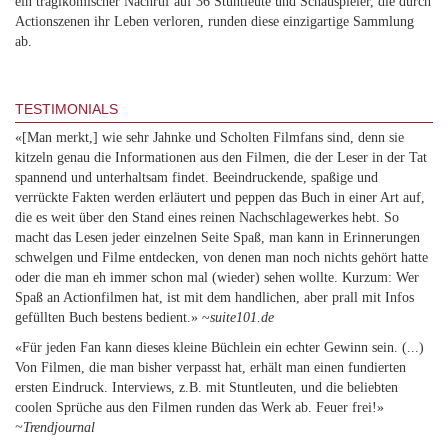
ein tragikomischer Nachruf auf 36 Stuntleute und Schauspieler, die durch
Actionszenen ihr Leben verloren, runden diese einzigartige Sammlung
ab.
TESTIMONIALS
«[Man merkt,] wie sehr Jahnke und Scholten Filmfans sind, denn sie
kitzeln genau die Informationen aus den Filmen, die der Leser in der Tat
spannend und unterhaltsam findet. Beeindruckende, spaßige und
verrückte Fakten werden erläutert und peppen das Buch in einer Art auf,
die es weit über den Stand eines reinen Nachschlagewerkes hebt. So
macht das Lesen jeder einzelnen Seite Spaß, man kann in Erinnerungen
schwelgen und Filme entdecken, von denen man noch nichts gehört hatte
oder die man eh immer schon mal (wieder) sehen wollte. Kurzum: Wer
Spaß an Actionfilmen hat, ist mit dem handlichen, aber prall mit Infos
gefüllten Buch bestens bedient.» ~
suite101.de
«Für jeden Fan kann dieses kleine Büchlein ein echter Gewinn sein. (...)
Von Filmen, die man bisher verpasst hat, erhält man einen fundierten
ersten Eindruck. Interviews, z.B. mit Stuntleuten, und die beliebten
coolen Sprüche aus den Filmen runden das Werk ab. Feuer frei!»
~Trendjournal