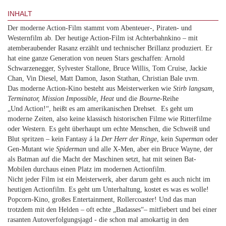
INHALT
Der moderne Action-Film stammt vom Abenteuer-, Piraten- und
Westernfilm ab. Der heutige Action-Film ist Achterbahnkino – mit
atemberaubender Rasanz erzählt und technischer Brillanz produziert. Er
hat eine ganze Generation von neuen Stars geschaffen: Arnold
Schwarzenegger, Sylvester Stallone, Bruce Willis, Tom Cruise, Jackie
Chan, Vin Diesel, Matt Damon, Jason Stathan, Christian Bale uvm.
Das moderne Action-Kino besteht aus Meisterwerken wie
Stirb langsam,
Terminator, Mission Impossible, Heat
und die
Bourne
-Reihe
„Und Action!“, heißt es am amerikanischen Drehset. Es geht um
moderne Zeiten, also keine klassisch historischen Filme wie Ritterfilme
oder Western. Es geht überhaupt um echte Menschen, die Schweiß und
Blut spritzen – kein Fantasy á la
Der Herr der Ringe
, kein
Superman
oder
Gen-Mutant wie
Spiderman
und alle X-Men, aber ein Bruce Wayne, der
als Batman auf die Macht der Maschinen setzt, hat mit seinen Bat-
Mobilen durchaus einen Platz im modernen Actionfilm.
Nicht jeder Film ist ein Meisterwerk, aber darum geht es auch nicht im
heutigen Actionfilm. Es geht um Unterhaltung, kostet es was es wolle!
Popcorn-Kino, großes Entertainment, Rollercoaster! Und das man
trotzdem mit den Helden – oft echte „Badasses“– mitfiebert und bei einer
rasanten Autoverfolgungsjagd - die schon mal amokartig in den