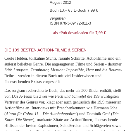
August 2012
Buch 10,– € / E-Book 7,99 €
vergriffen
ISBN 978-3-89472-811-3
als ePub downloaden für
7,99 €
DIE 199 BESTEN ACTION-FILME & SERIEN
Coole Helden, tollkühne Stunts, rasante Schnitte: Actionfilme sind ein
äußerst beliebtes Genre. Die angesagtesten Filme und Serien - darunter
Stirb Langsam, Terminator, Mission: Impossible, Heat
und die
Bourne
-
Reihe – werden in diesem Buch mit viel Insiderwissen und
überraschenden Extras vorgestellt.
Das sorgsam recherchierte Buch, das mehr als 300 Bilder enthält, stellt
von
Das A-Team
bis
Zwei wie Pech und Schwefel
die 199 würdigsten
Vertreter des Genres vor, klagt aber auch genüsslich die 19,9 miesesten
Actionfilme an. Interviews mit Branchenkennern wie Hermann Joha
(
Alarm für Cobra 11 – Die Autobahnpolizei
) und Dominik Graf (
Die
Katze, Die Sieger
), markante Zitate aus Actionfilmen, überraschende
Hitlisten der besten Explosionen, Schießereien und Schlägereien sowie