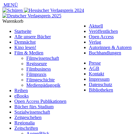
MENÜ
Warenkorb
Aktuell
Startseite
Veröffentlichen
Alle unsere Bücher
Open Access
Demnächst
Verlag
Kino lesen!
Autorinnen & Autoren
Film & Medien
Buchhandlungen
Filmwissenschaft
Presse
Regisseure
AGB
Filmbusiness
Kontakt
Filmpraxis
Impressum
Filmgeschichte
Datenschutz
Medienpädagogik
Bibliotheken
Reihen
eBooks
Open Access Publikationen
Bücher fürs Studium
Sozialwissenschaft
Zeitgeschehen
Regionalia
Zeitschriften
AugenBlick