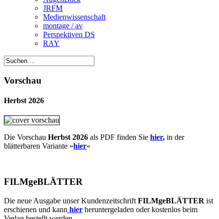
JRFM
Medienwissenschaft
montage / av
Perspektiven DS
RAY
Vorschau
Herbst 2026
Die Vorschau
Herbst 2026
als PDF finden Sie
hier
,
in der
blätterbaren Variante »
hie
r
«
FILMgeBLÄTTER
Die neue Ausgabe unser Kundenzeitschrift
FILMgeBLÄTTER
ist
erschienen und kann
hier
heruntergeladen oder kostenlos beim
Verlag bestellt werden.