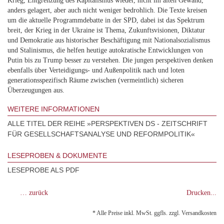
Krieg, Entgrenzung des Kapitalismus wieder, nicht im alten Gewand,
anders gelagert, aber auch nicht weniger bedrohlich. Die Texte kreisen
um die aktuelle Programmdebatte in der SPD, dabei ist das Spektrum
breit, der Krieg in der Ukraine ist Thema, Zukunftsvisionen, Diktatur
und Demokratie aus historischer Beschäftigung mit Nationalsozialismus
und Stalinismus, die helfen heutige autokratische Entwicklungen von
Putin bis zu Trump besser zu verstehen. Die jungen perspektiven denken
ebenfalls über Verteidigungs- und Außenpolitik nach und loten
generationsspezifisch Räume zwischen (vermeintlich) sicheren
Überzeugungen aus.
WEITERE INFORMATIONEN
ALLE TITEL DER REIHE »PERSPEKTIVEN DS - ZEITSCHRIFT
FÜR GESELLSCHAFTSANALYSE UND REFORMPOLITIK«
LESEPROBEN & DOKUMENTE
LESEPROBE ALS PDF
… zurück
Drucken...
* Alle Preise inkl. MwSt. ggfls. zzgl. Versandkosten