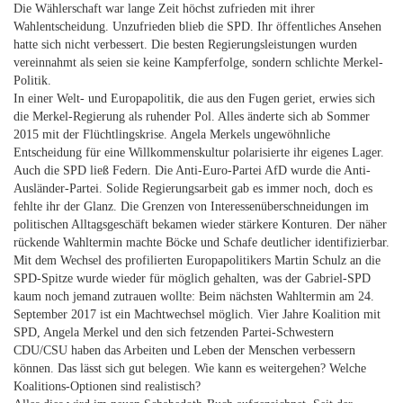
Die Wählerschaft war lange Zeit höchst zufrieden mit ihrer
Wahlentscheidung. Unzufrieden blieb die SPD. Ihr öffentliches Ansehen
hatte sich nicht verbessert. Die besten Regierungsleistungen wurden
vereinnahmt als seien sie keine Kampferfolge, sondern schlichte Merkel-
Politik.
In einer Welt- und Europapolitik, die aus den Fugen geriet, erwies sich
die Merkel-Regierung als ruhender Pol. Alles änderte sich ab Sommer
2015 mit der Flüchtlingskrise. Angela Merkels ungewöhnliche
Entscheidung für eine Willkommenskultur polarisierte ihr eigenes Lager.
Auch die SPD ließ Federn. Die Anti-Euro-Partei AfD wurde die Anti-
Ausländer-Partei. Solide Regierungsarbeit gab es immer noch, doch es
fehlte ihr der Glanz. Die Grenzen von Interessenüberschneidungen im
politischen Alltagsgeschäft bekamen wieder stärkere Konturen. Der näher
rückende Wahltermin machte Böcke und Schafe deutlicher identifizierbar.
Mit dem Wechsel des profilierten Europapolitikers Martin Schulz an die
SPD-Spitze wurde wieder für möglich gehalten, was der Gabriel-SPD
kaum noch jemand zutrauen wollte: Beim nächsten Wahltermin am 24.
September 2017 ist ein Machtwechsel möglich. Vier Jahre Koalition mit
SPD, Angela Merkel und den sich fetzenden Partei-Schwestern
CDU/CSU haben das Arbeiten und Leben der Menschen verbessern
können. Das lässt sich gut belegen. Wie kann es weitergehen? Welche
Koalitions-Optionen sind realistisch?