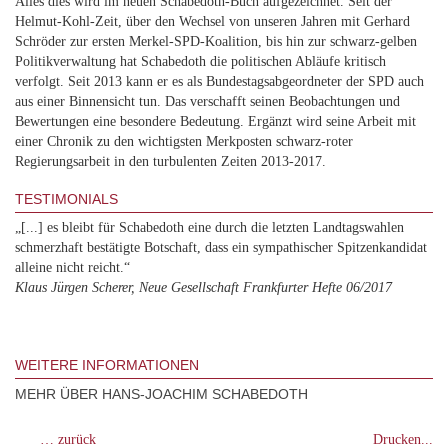
Alles dies wird im neuen Schabedoth-Buch aufgezeichnet. Seit der
Helmut-Kohl-Zeit, über den Wechsel von unseren Jahren mit Gerhard
Schröder zur ersten Merkel-SPD-Koalition, bis hin zur schwarz-gelben
Politikverwaltung hat Schabedoth die politischen Abläufe kritisch
verfolgt. Seit 2013 kann er es als Bundestagsabgeordneter der SPD auch
aus einer Binnensicht tun. Das verschafft seinen Beobachtungen und
Bewertungen eine besondere Bedeutung. Ergänzt wird seine Arbeit mit
einer Chronik zu den wichtigsten Merkposten schwarz-roter
Regierungsarbeit in den turbulenten Zeiten 2013-2017.
TESTIMONIALS
„[...] es bleibt für Schabedoth eine durch die letzten Landtagswahlen
schmerzhaft bestätigte Botschaft, dass ein sympathischer Spitzenkandidat
alleine nicht reicht.“
Klaus Jürgen Scherer, Neue Gesellschaft Frankfurter Hefte 06/2017
WEITERE INFORMATIONEN
MEHR ÜBER HANS-JOACHIM SCHABEDOTH
… zurück
Drucken...