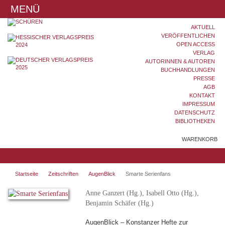
MENÜ
AKTUELL
VERÖFFENTLICHEN
OPEN ACCESS
VERLAG
AUTORINNEN & AUTOREN
BUCHHANDLUNGEN
PRESSE
AGB
KONTAKT
IMPRESSUM
DATENSCHUTZ
BIBLIOTHEKEN
WARENKORB
Startseite
Zeitschriften
AugenBlick
Smarte Serienfans
Anne Ganzert (Hg.), Isabell Otto (Hg.),
Benjamin Schäfer (Hg.)
AugenBlick – Konstanzer Hefte zur