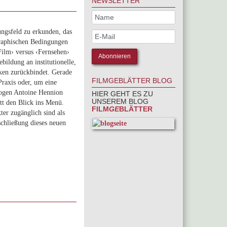
NEWSLETTER
ungsfeld zu erkunden, das
graphischen Bedingungen
‹Film› versus ‹Fernsehen›
bildung an institutionelle,
iken zurückbindet. Gerade
FILMGEBLÄTTER BLOG
Praxis oder, um eine
ologen Antoine Hennion
HIER GEHT ES ZU
UNSEREM BLOG
tt den Blick ins Menü.
FILM
GE
BLÄTTER
ter zugänglich sind als
chließung dieses neuen