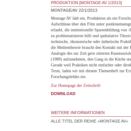
PRODUKTION [MONTAGE AV 1/2013]
MONTAGE/AV 22/1/2013
Montage AV lädt ein, Produktion als ein Forsch
Aufschlüsse über den Film unter postkinemato
erlaubt, die institutionelle Spartenbildung von 
zu problematisieren hilft und spekulative Theorie
technische, ökonomische oder ästhetische Prakt
die Medientheorie braucht den Kontakt mit der 
Analogie des zur Zeit gern zitierten Kunstsozi
(1989) aufzunehmen, den Gang in die Küche sta
Gerade weil Praktiken nicht einfacher oder direk
Texte, laden wir mit diesem Themenheft zur Ers
Forschungsfeldes ein.
Zur Homepage der Zeitschrift
DOWNLOAD
WEITERE INFORMATIONEN
ALLE TITEL DER REIHE »MONTAGE AV«