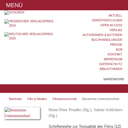
MENÜ
AKTUELL
VERÖFFENTLICHEN
OPEN ACCESS
VERLAG
AUTORINNEN & AUTOREN
BUCHHANDLUNGEN
PRESSE
AGB
KONTAKT
IMPRESSUM
DATENSCHUTZ
BIBLIOTHEKEN
WARENKORB
Startseite
Film & Medien
Filmwissenschaft
Bestimmte Unbestimmtheit
Heinz-Peter Preußer (Hg.), Sabine Schlickers
(Hg.)
Schriftenreihe zur Textualität des Films [12]