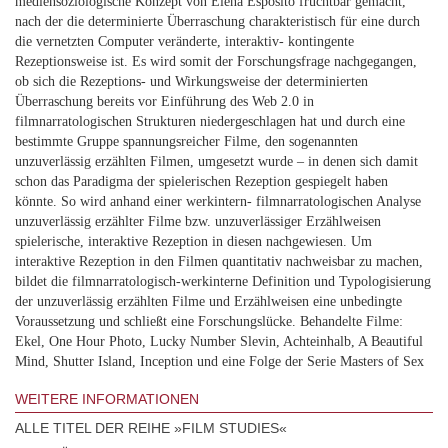
mediensoziologische Konzept von Elena Esposito fruchtbar gemacht,
nach der die determinierte Überraschung charakteristisch für eine durch
die vernetzten Computer veränderte, interaktiv- kontingente
Rezeptionsweise ist. Es wird somit der Forschungsfrage nachgegangen,
ob sich die Rezeptions- und Wirkungsweise der determinierten
Überraschung bereits vor Einführung des Web 2.0 in
filmnarratologischen Strukturen niedergeschlagen hat und durch eine
bestimmte Gruppe spannungsreicher Filme, den sogenannten
unzuverlässig erzählten Filmen, umgesetzt wurde – in denen sich damit
schon das Paradigma der spielerischen Rezeption gespiegelt haben
könnte. So wird anhand einer werkintern- filmnarratologischen Analyse
unzuverlässig erzählter Filme bzw. unzuverlässiger Erzählweisen
spielerische, interaktive Rezeption in diesen nachgewiesen. Um
interaktive Rezeption in den Filmen quantitativ nachweisbar zu machen,
bildet die filmnarratologisch-werkinterne Definition und Typologisierung
der unzuverlässig erzählten Filme und Erzählweisen eine unbedingte
Voraussetzung und schließt eine Forschungslücke. Behandelte Filme:
Ekel, One Hour Photo, Lucky Number Slevin, Achteinhalb, A Beautiful
Mind, Shutter Island, Inception und eine Folge der Serie Masters of Sex
WEITERE INFORMATIONEN
ALLE TITEL DER REIHE »FILM STUDIES«