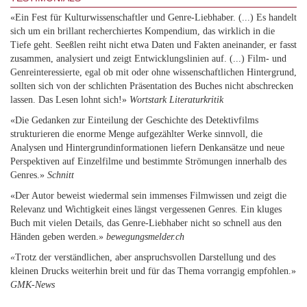
«Ein Fest für Kulturwissenschaftler und Genre-Liebhaber. (...) Es handelt
sich um ein brillant recherchiertes Kompendium, das wirklich in die
Tiefe geht. Seeßlen reiht nicht etwa Daten und Fakten aneinander, er fasst
zusammen, analysiert und zeigt Entwicklungslinien auf. (...) Film- und
Genreinteressierte, egal ob mit oder ohne wissenschaftlichen Hintergrund,
sollten sich von der schlichten Präsentation des Buches nicht abschrecken
lassen. Das Lesen lohnt sich!»
Wortstark Literaturkritik
«Die Gedanken zur Einteilung der Geschichte des Detektivfilms
strukturieren die enorme Menge aufgezählter Werke sinnvoll, die
Analysen und Hintergrundinformationen liefern Denkansätze und neue
Perspektiven auf Einzelfilme und bestimmte Strömungen innerhalb des
Genres.»
Schnitt
«Der Autor beweist wiedermal sein immenses Filmwissen und zeigt die
Relevanz und Wichtigkeit eines längst vergessenen Genres. Ein kluges
Buch mit vielen Details, das Genre-Liebhaber nicht so schnell aus den
Händen geben werden.»
bewegungsmelder.ch
«
Trotz der verständlichen, aber anspruchsvollen Darstellung und des
kleinen Drucks weiterhin breit und für das Thema vorrangig empfohlen.»
GMK-News