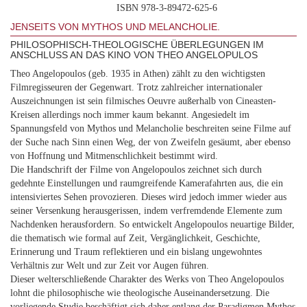
ISBN 978-3-89472-625-6
JENSEITS VON MYTHOS UND MELANCHOLIE.
PHILOSOPHISCH-THEOLOGISCHE ÜBERLEGUNGEN IM
ANSCHLUSS AN DAS KINO VON THEO ANGELOPULOS
Theo Angelopoulos (geb. 1935 in Athen) zählt zu den wichtigsten
Filmregisseuren der Gegenwart. Trotz zahlreicher internationaler
Auszeichnungen ist sein filmisches Oeuvre außerhalb von Cineasten-
Kreisen allerdings noch immer kaum bekannt. Angesiedelt im
Spannungsfeld von Mythos und Melancholie beschreiten seine Filme auf
der Suche nach Sinn einen Weg, der von Zweifeln gesäumt, aber ebenso
von Hoffnung und Mitmenschlichkeit bestimmt wird.
Die Handschrift der Filme von Angelopoulos zeichnet sich durch
gedehnte Einstellungen und raumgreifende Kamerafahrten aus, die ein
intensiviertes Sehen provozieren. Dieses wird jedoch immer wieder aus
seiner Versenkung herausgerissen, indem verfremdende Elemente zum
Nachdenken herausfordern. So entwickelt Angelopoulos neuartige Bilder,
die thematisch wie formal auf Zeit, Vergänglichkeit, Geschichte,
Erinnerung und Traum reflektieren und ein bislang ungewohntes
Verhältnis zur Welt und zur Zeit vor Augen führen.
Dieser welterschließende Charakter des Werks von Theo Angelopoulos
lohnt die philosophische wie theologische Auseinandersetzung. Die
vorliegende Studie beschäftigt sich daher entlang der Paradigmen Mythos