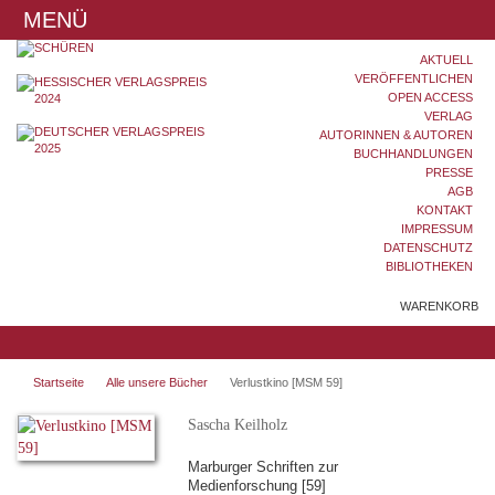
MENÜ
AKTUELL
VERÖFFENTLICHEN
OPEN ACCESS
VERLAG
AUTORINNEN & AUTOREN
BUCHHANDLUNGEN
PRESSE
AGB
KONTAKT
IMPRESSUM
DATENSCHUTZ
BIBLIOTHEKEN
WARENKORB
Startseite
Alle unsere Bücher
Verlustkino [MSM 59]
Sascha Keilholz
Marburger Schriften zur
Medienforschung [59]