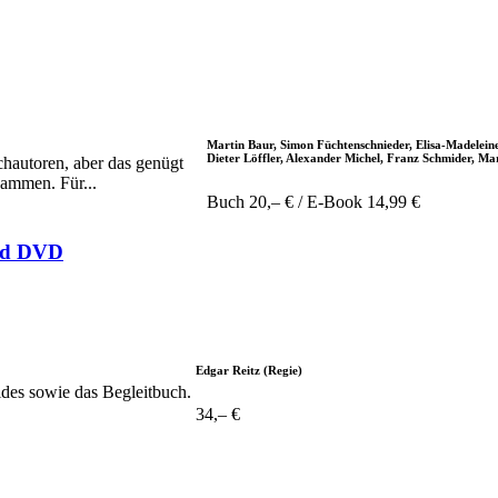
Martin Baur, Simon Füchtenschnieder, Elisa-Madelei
Dieter Löffler, Alexander Michel, Franz Schmider, Ma
chautoren, aber das genügt
sammen. Für...
Buch 20,– € / E-Book 14,99 €
und DVD
Edgar Reitz (Regie)
ides sowie das Begleitbuch.
34,– €