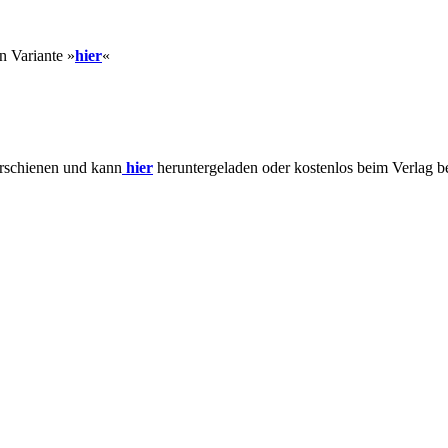
en Variante »
hie
r
«
erschienen und kann
hier
heruntergeladen oder kostenlos beim Verlag be