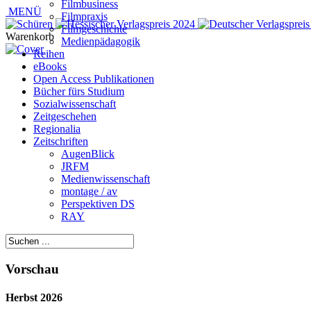
Filmbusiness
MENÜ
Filmpraxis
Filmgeschichte
Warenkorb
Medienpädagogik
Reihen
eBooks
Open Access Publikationen
Bücher fürs Studium
Sozialwissenschaft
Zeitgeschehen
Regionalia
Zeitschriften
AugenBlick
JRFM
Medienwissenschaft
montage / av
Perspektiven DS
RAY
Vorschau
Herbst 2026