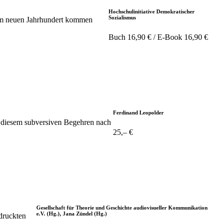
Hochschulinitiative Demokratischer
Sozialismus
t im neuen Jahrhundert kommen
Buch 16,90 € / E-Book 16,90 €
Ferdinand Leopolder
n diesem subversiven Begehren nach
25,– €
Gesellschaft für Theorie und Geschichte audiovisueller Kommunikation
e.V. (Hg.), Jana Zündel (Hg.)
druckten