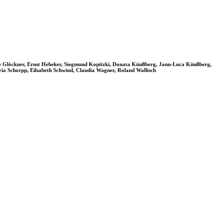
ne Glöckner, Ernst Hebeker, Siegmund Kopitzki, Donata Künßberg, Jann-Luca Künßberg,
ria Schorpp, Eilsabeth Schwind, Claudia Wagner, Roland Wallisch